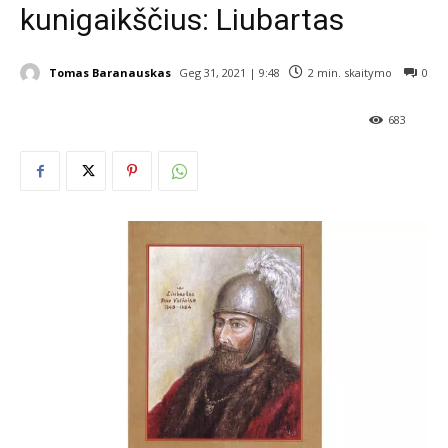
kunigaikščius: Liubartas
Tomas Baranauskas
Geg 31, 2021 | 9:48
2
min. skaitymo
0
683