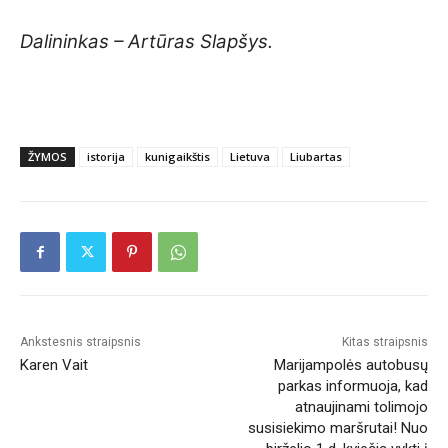
Dalininkas – Artūras Slapšys.
ŽYMOS
istorija
kunigaikštis
Lietuva
Liubartas
Ankstesnis straipsnis
Kitas straipsnis
Karen Vait
Marijampolės autobusų
parkas informuoja, kad
atnaujinami tolimojo
susisiekimo maršrutai! Nuo