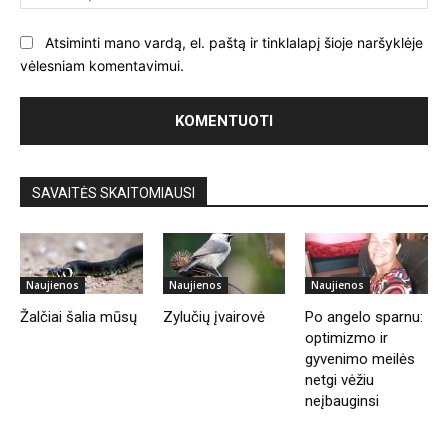
Atsiminti mano vardą, el. paštą ir tinklalapį šioje naršyklėje
vėlesniam komentavimui.
SAVAITĖS SKAITOMIAUSI
Naujienos
Naujienos
Naujienos
Žalčiai šalia mūsų
Zylučių įvairovė
Po angelo sparnu:
optimizmo ir
gyvenimo meilės
netgi vėžiu
neįbauginsi