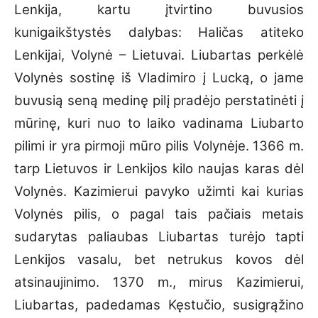
Lenkija, kartu įtvirtino buvusios
kunigaikštystės dalybas: Haličas atiteko
Lenkijai, Volynė – Lietuvai. Liubartas perkėlė
Volynės sostinę iš Vladimiro į Lucką, o jame
buvusią seną medinę pilį pradėjo perstatinėti į
mūrinę, kuri nuo to laiko vadinama Liubarto
pilimi ir yra pirmoji mūro pilis Volynėje. 1366 m.
tarp Lietuvos ir Lenkijos kilo naujas karas dėl
Volynės. Kazimierui pavyko užimti kai kurias
Volynės pilis, o pagal tais pačiais metais
sudarytas paliaubas Liubartas turėjo tapti
Lenkijos vasalu, bet netrukus kovos dėl
atsinaujinimo. 1370 m., mirus Kazimierui,
Liubartas, padedamas Kęstučio, susigrąžino