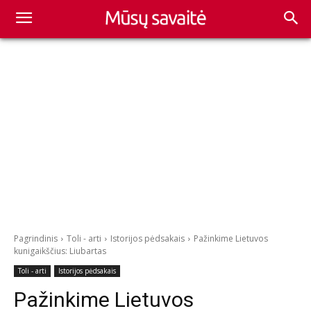
Pagrindinis
Toli - arti
Istorijos pėdsakais
Pažinkime Lietuvos
kunigaikščius: Liubartas
Toli - arti
Istorijos pėdsakais
Pažinkime Lietuvos