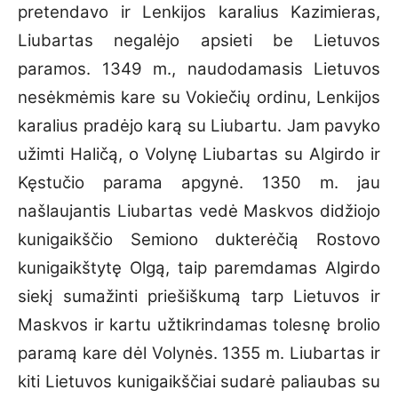
pretendavo ir Lenkijos karalius Kazimieras,
Liubartas negalėjo apsieti be Lietuvos
paramos. 1349 m., naudodamasis Lietuvos
nesėkmėmis kare su Vokiečių ordinu, Lenkijos
karalius pradėjo karą su Liubartu. Jam pavyko
užimti Haličą, o Volynę Liubartas su Algirdo ir
Kęstučio parama apgynė. 1350 m. jau
našlaujantis Liubartas vedė Maskvos didžiojo
kunigaikščio Semiono dukterėčią Rostovo
kunigaikštytę Olgą, taip paremdamas Algirdo
siekį sumažinti priešiškumą tarp Lietuvos ir
Maskvos ir kartu užtikrindamas tolesnę brolio
paramą kare dėl Volynės. 1355 m. Liubartas ir
kiti Lietuvos kunigaikščiai sudarė paliaubas su