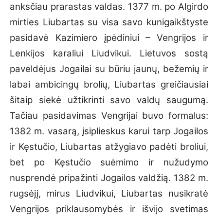
anksčiau prarastas valdas. 1377 m. po Algirdo
mirties Liubartas su visa savo kunigaikštyste
pasidavė Kazimiero įpėdiniui – Vengrijos ir
Lenkijos karaliui Liudvikui. Lietuvos sostą
paveldėjus Jogailai su būriu jaunų, bežemių ir
labai ambicingų brolių, Liubartas greičiausiai
šitaip siekė užtikrinti savo valdų saugumą.
Tačiau pasidavimas Vengrijai buvo formalus:
1382 m. vasarą, įsiplieskus karui tarp Jogailos
ir Kęstučio, Liubartas atžygiavo padėti broliui,
bet po Kęstučio suėmimo ir nužudymo
nusprendė pripažinti Jogailos valdžią. 1382 m.
rugsėjį, mirus Liudvikui, Liubartas nusikratė
Vengrijos priklausomybės ir išvijo svetimas