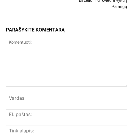
birželio 1 d. kviečia vykti į
Palangą
PARAŠYKITE KOMENTARĄ
Komentuoti:
Var
El.
paš
Tin