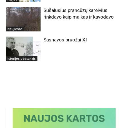
Sušalusius prancūzų kareivius
rinkdavo kaip malkas ir kavodavo
Naujienos
Sasnavos bruožai XI
Istorijos pėdsakais