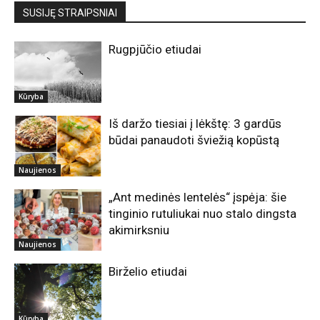
SUSIJĘ STRAIPSNIAI
Rugpjūčio etiudai
Kūryba
Iš daržo tiesiai į lėkštę: 3 gardūs
būdai panaudoti šviežią kopūstą
Naujienos
„Ant medinės lentelės“ įspėja: šie
tinginio rutuliukai nuo stalo dingsta
akimirksniu
Naujienos
Birželio etiudai
Kūryba