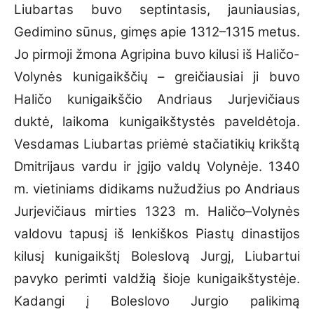
Liubartas buvo septintasis, jauniausias,
Gedimino sūnus, gimęs apie 1312–1315 metus.
Jo pirmoji žmona Agripina buvo kilusi iš Haličo-
Volynės kunigaikščių – greičiausiai ji buvo
Haličo kunigaikščio Andriaus Jurjevičiaus
duktė, laikoma kunigaikštystės paveldėtoja.
Vesdamas Liubartas priėmė stačiatikių krikštą
Dmitrijaus vardu ir įgijo valdų Volynėje. 1340
m. vietiniams didikams nužudžius po Andriaus
Jurjevičiaus mirties 1323 m. Haličo–Volynės
valdovu tapusį iš lenkiškos Piastų dinastijos
kilusį kunigaikštį Boleslovą Jurgį, Liubartui
pavyko perimti valdžią šioje kunigaikštystėje.
Kadangi į Boleslovo Jurgio palikimą