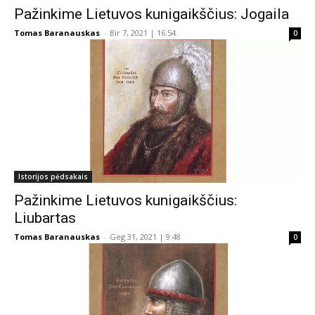
Pažinkime Lietuvos kunigaikščius: Jogaila
Tomas Baranauskas
-
Bir 7, 2021 | 16:54
0
Istorijos pėdsakais
Pažinkime Lietuvos kunigaikščius:
Liubartas
Tomas Baranauskas
-
Geg 31, 2021 | 9:48
0