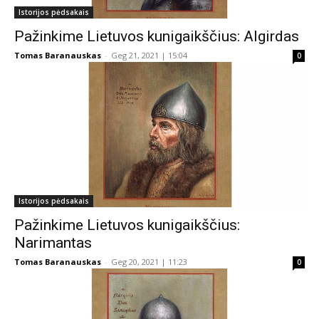
Istorijos pėdsakais
Pažinkime Lietuvos kunigaikščius: Algirdas
Tomas Baranauskas
-
Geg 21, 2021 | 15:04
0
Istorijos pėdsakais
Pažinkime Lietuvos kunigaikščius:
Narimantas
Tomas Baranauskas
-
Geg 20, 2021 | 11:23
0