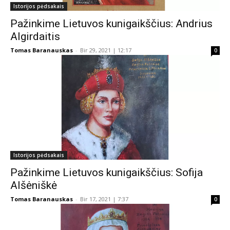
Istorijos pėdsakais
Pažinkime Lietuvos kunigaikščius: Andrius
Algirdaitis
Tomas Baranauskas
-
Bir 29, 2021 | 12:17
0
Istorijos pėdsakais
Pažinkime Lietuvos kunigaikščius: Sofija
Alšėniškė
Tomas Baranauskas
-
Bir 17, 2021 | 7:37
0