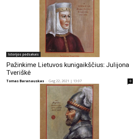
Istorijos pėdsakais
Pažinkime Lietuvos kunigaikščius: Julijona
Tveriškė
Tomas Baranauskas
-
Geg 22, 2021 | 13:07
0