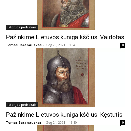
Istorijos pėdsakais
Pažinkime Lietuvos kunigaikščius: Vaidotas
Tomas Baranauskas
-
Geg 28, 2021 | 8:54
0
Istorijos pėdsakais
Pažinkime Lietuvos kunigaikščius: Kęstutis
Tomas Baranauskas
-
Geg 24, 2021 | 13:10
0