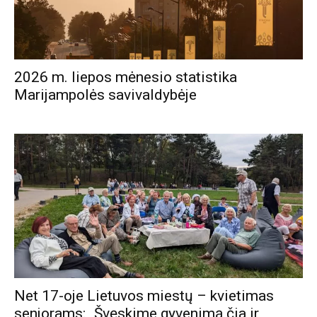
2026 m. liepos mėnesio statistika
Marijampolės savivaldybėje
Net 17-oje Lietuvos miestų – kvietimas
senjorams: „Švęskime gyvenimą čia ir