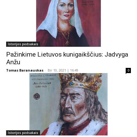
Istorijos pėdsakais
Pažinkime Lietuvos kunigaikščius: Jadvyga
Anžu
Tomas Baranauskas
-
Bir 10, 2021 | 16:49
0
Istorijos pėdsakais