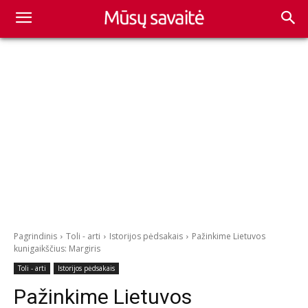
Pagrindinis
Toli - arti
Istorijos pėdsakais
Pažinkime Lietuvos
kunigaikščius: Margiris
Toli - arti
Istorijos pėdsakais
Pažinkime Lietuvos