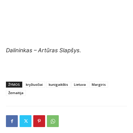
Dalininkas – Artūras Slapšys.
ŽYMOS
kryžiuočiai
kunigaikštis
Lietuva
Margiris
Žemaitija