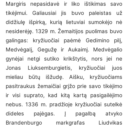
Margiris nepasidavė ir liko ištikimas savo
tikėjimui. Galiausiai jis buvo paleistas už
didžiulę išpirką, kurią lietuviai sumokėjo nė
nesiderėję. 1329 m. Žemaitijos puolimas buvo
galingas: kryžiuočiai paėmė Gedimino pilį,
Medvėgalį, Gegužę ir Aukaimį. Medvėgalio
gynėjai netgi sutiko krikštytis, nors jei ne
Jonas Liuksemburgietis, kryžiuočiai juos
mieliau būtų išžudę. Aišku, kryžiuočiams
pasitraukus žemaičiai grįžo prie savo tikėjimo
ir visi suprato, kad kitą kartą pasigailėjimo
nebus. 1336 m. pradžioje kryžiuočiai sutelkė
dideles pajėgas. Į pagalbą atvyko
Brandenburgo markgrafas Liudvikas