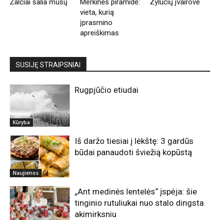
Žalčiai šalia mūsų
Merkinės piramidė:
Zylučių įvairovė
vieta, kurią
įprasmino
apreiškimas
SUSIJĘ STRAIPSNIAI
Rugpjūčio etiudai
Kūryba
Iš daržo tiesiai į lėkštę: 3 gardūs
būdai panaudoti šviežią kopūstą
Naujienos
„Ant medinės lentelės“ įspėja: šie
tinginio rutuliukai nuo stalo dingsta
akimirksniu