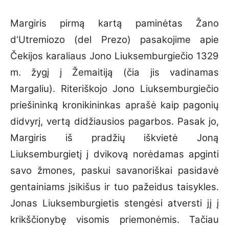
Margiris pirmą kartą paminėtas Žano
d‘Utremiozo (del Prezo) pasakojime apie
Čekijos karaliaus Jono Liuksemburgiečio 1329
m. žygį į Žemaitiją (čia jis vadinamas
Margaliu). Riteriškojo Jono Liuksemburgiečio
priešininką kronikininkas aprašė kaip pagonių
didvyrį, vertą didžiausios pagarbos. Pasak jo,
Margiris iš pradžių iškvietė Joną
Liuksemburgietį į dvikovą norėdamas apginti
savo žmones, paskui savanoriškai pasidavė
gentainiams įsikišus ir tuo pažeidus taisykles.
Jonas Liuksemburgietis stengėsi atversti jį į
krikščionybę visomis priemonėmis. Tačiau