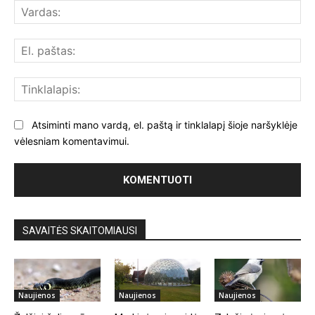
Var
El.
paš
Tin
Atsiminti mano vardą, el. paštą ir tinklalapį šioje naršyklėje
vėlesniam komentavimui.
SAVAITĖS SKAITOMIAUSI
Naujienos
Naujienos
Naujienos