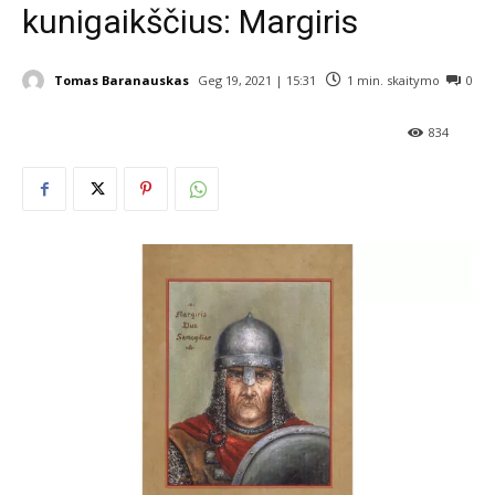
kunigaikščius: Margiris
Tomas Baranauskas
Geg 19, 2021 | 15:31
1
min. skaitymo
0
834