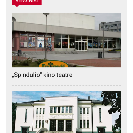
RENGINIAI
„Spindulio“ kino teatre