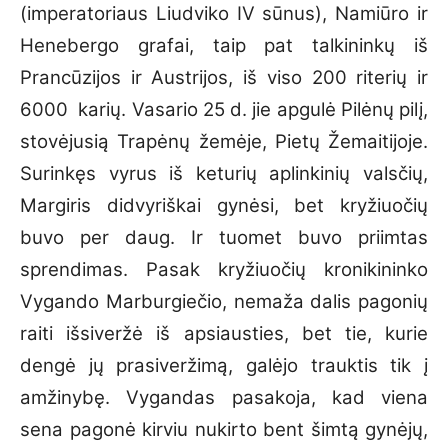
(imperatoriaus Liudviko IV sūnus), Namiūro ir
Henebergo grafai, taip pat talkininkų iš
Prancūzijos ir Austrijos, iš viso 200 riterių ir
6000 karių. Vasario 25 d. jie apgulė Pilėnų pilį,
stovėjusią Trapėnų žemėje, Pietų Žemaitijoje.
Surinkęs vyrus iš keturių aplinkinių valsčių,
Margiris didvyriškai gynėsi, bet kryžiuočių
buvo per daug. Ir tuomet buvo priimtas
sprendimas. Pasak kryžiuočių kronikininko
Vygando Marburgiečio, nemaža dalis pagonių
raiti išsiveržė iš apsiausties, bet tie, kurie
dengė jų prasiveržimą, galėjo trauktis tik į
amžinybę. Vygandas pasakoja, kad viena
sena pagonė kirviu nukirto bent šimtą gynėjų,