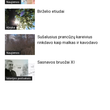
Naujienos
Birželio etiudai
Kūryba
Sušalusius prancūzų kareivius
rinkdavo kaip malkas ir kavodavo
Naujienos
Sasnavos bruožai XI
Istorijos pėdsakais