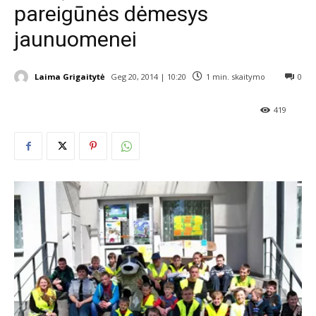
pareigūnės dėmesys
jaunuomenei
Laima Grigaitytė
Geg 20, 2014 | 10:20
1
min. skaitymo
0
419