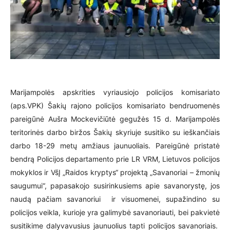
Marijampolės apskrities vyriausiojo policijos komisariato
(aps.VPK) Šakių rajono policijos komisariato bendruomenės
pareigūnė Aušra Mockevičiūtė gegužės 15 d. Marijampolės
teritorinės darbo biržos Šakių skyriuje susitiko su ieškančiais
darbo 18-29 metų amžiaus jaunuoliais. Pareigūnė pristatė
bendrą Policijos departamento prie LR VRM, Lietuvos policijos
mokyklos ir VšĮ „Raidos kryptys“ projektą „Savanoriai – žmonių
saugumui“, papasakojo susirinkusiems apie savanorystę, jos
naudą pačiam savanoriui ir visuomenei, supažindino su
policijos veikla, kurioje yra galimybė savanoriauti, bei pakvietė
susitikime dalyvavusius jaunuolius tapti policijos savanoriais.