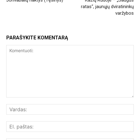
Jonvabalių naktys (Tęsinys)
Kazlų Rūdoje – „Saugus
ratas“, jaunųjų dviratininkų
varžybos
PARAŠYKITE KOMENTARĄ
Komentuoti:
Var
El.
paš