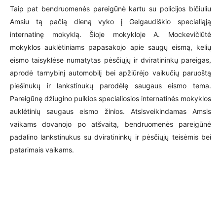
Taip pat bendruomenės pareigūnė kartu su policijos bičiuliu
Amsiu tą pačią dieną vyko į Gelgaudiškio specialiąją
internatinę mokyklą. Šioje mokykloje A. Mockevičiūtė
mokyklos auklėtiniams papasakojo apie saugų eismą, kelių
eismo taisyklėse numatytas pėsčiųjų ir dviratininkų pareigas,
aprodė tarnybinį automobilį bei apžiūrėjo vaikučių paruoštą
piešinukų ir lankstinukų parodėlę saugaus eismo tema.
Pareigūnę džiugino puikios specialiosios internatinės mokyklos
auklėtinių saugaus eismo žinios. Atsisveikindamas Amsis
vaikams dovanojo po atšvaitą, bendruomenės pareigūnė
padalino lankstinukus su dviratininkų ir pėsčiųjų teisėmis bei
patarimais vaikams.