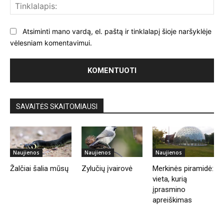
Tin
Atsiminti mano vardą, el. paštą ir tinklalapį šioje naršyklėje
vėlesniam komentavimui.
SAVAITĖS SKAITOMIAUSI
Naujienos
Naujienos
Naujienos
Žalčiai šalia mūsų
Zylučių įvairovė
Merkinės piramidė:
vieta, kurią
įprasmino
apreiškimas