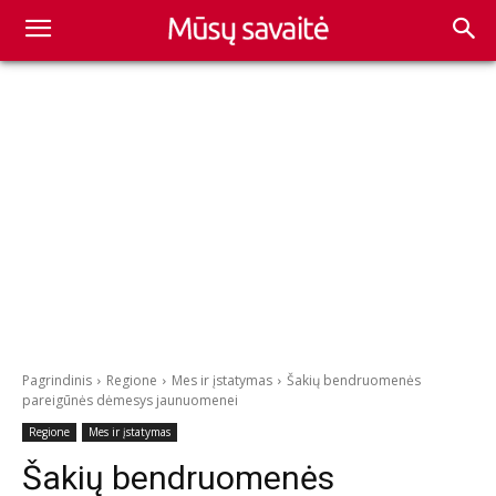
Pagrindinis
Regione
Mes ir įstatymas
Šakių bendruomenės
pareigūnės dėmesys jaunuomenei
Regione
Mes ir įstatymas
Šakių bendruomenės