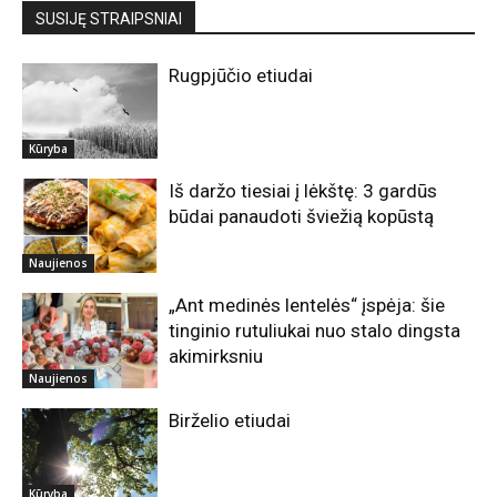
SUSIJĘ STRAIPSNIAI
Rugpjūčio etiudai
Kūryba
Iš daržo tiesiai į lėkštę: 3 gardūs
būdai panaudoti šviežią kopūstą
Naujienos
„Ant medinės lentelės“ įspėja: šie
tinginio rutuliukai nuo stalo dingsta
akimirksniu
Naujienos
Birželio etiudai