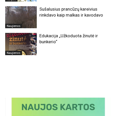
Kūryba
Sušalusius prancūzų kareivius
rinkdavo kaip malkas ir kavodavo
Naujienos
Edukacija „Užkoduota žinutė ir
bunkerio“
Naujienos