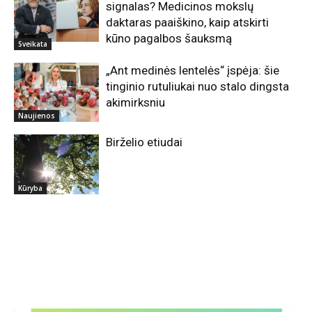
signalas? Medicinos mokslų
daktaras paaiškino, kaip atskirti
kūno pagalbos šauksmą
Sveikata
„Ant medinės lentelės“ įspėja: šie
tinginio rutuliukai nuo stalo dingsta
akimirksniu
Naujienos
Birželio etiudai
Kūryba