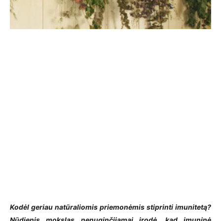
Kodėl geriau natūraliomis priemonėmis stiprinti imunitetą?
Nūdienis mokslas nenuginčijamai įrodė, kad imuninė