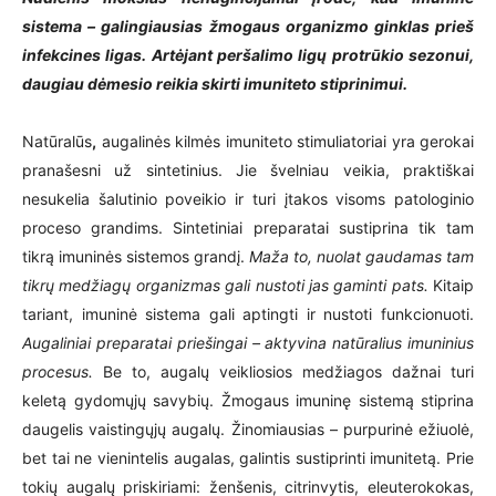
sistema – galingiausias žmogaus organizmo ginklas prieš
infekcines ligas. Artėjant peršalimo ligų protrūkio sezonui,
daugiau dėmesio reikia skirti imuniteto stiprinimui.
Natūralūs
,
augalinės kilmės imuniteto stimuliatoriai yra gerokai
pranašesni už sintetinius. Jie švelniau veikia, praktiškai
nesukelia šalutinio poveikio ir turi įtakos visoms patologinio
proceso grandims. Sintetiniai preparatai sustiprina tik tam
tikrą imuninės sistemos grandį.
Maža to, nuolat gaudamas tam
tikrų medžiagų organizmas gali nustoti jas gaminti pats.
Kitaip
tariant, imuninė sistema gali aptingti ir nustoti funkcionuoti.
Augaliniai preparatai priešingai – aktyvina natūralius imuninius
procesus.
Be to, augalų veikliosios medžiagos dažnai turi
keletą gydomųjų savybių. Žmogaus imuninę sistemą stiprina
daugelis vaistingųjų augalų. Žinomiausias – purpurinė ežiuolė,
bet tai ne vienintelis augalas, galintis sustiprinti imunitetą. Prie
tokių augalų priskiriami: ženšenis, citrinvytis, eleuterokokas,