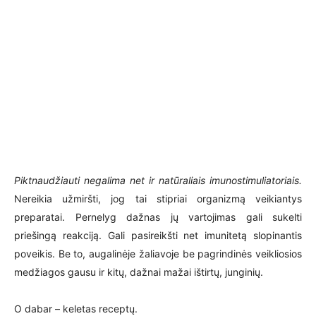
Piktnaudžiauti negalima net ir natūraliais imunostimuliatoriais.
Nereikia užmiršti, jog tai stipriai organizmą veikiantys
preparatai. Pernelyg dažnas jų vartojimas gali sukelti
priešingą reakciją. Gali pasireikšti net imunitetą slopinantis
poveikis. Be to, augalinėje žaliavoje be pagrindinės veikliosios
medžiagos gausu ir kitų, dažnai mažai ištirtų, junginių.
O dabar – keletas receptų.