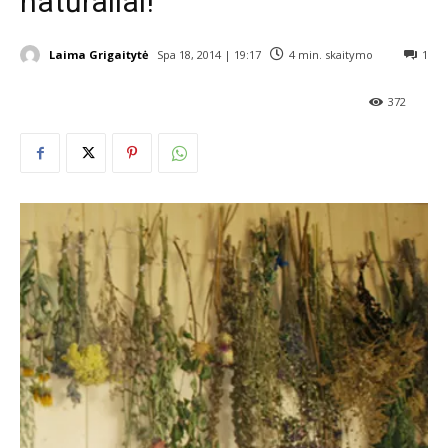
natūraliai!
Laima Grigaitytė
Spa 18, 2014 | 19:17
4
min. skaitymo
1
372