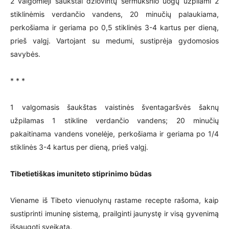
2 valgomieji šaukštai džiovintų šermukšnio uogų užpilami 2
stiklinėmis verdančio vandens, 20 minučių palaukiama,
perkošiama ir geriama po 0,5 stiklinės 3-4 kartus per dieną,
prieš valgį. Vartojant su medumi, sustiprėja gydomosios
savybės.
* * *
1 valgomasis šaukštas vaistinės šventagaršvės šaknų
užpilamas 1 stikline verdančio vandens; 20 minučių
pakaitinama vandens vonelėje, perkošiama ir geriama po 1/4
stiklinės 3-4 kartus per dieną, prieš valgį.
Tibetietiškas imuniteto stiprinimo būdas
Viename iš Tibeto vienuolynų rastame recepte rašoma, kaip
sustiprinti imuninę sistemą, prailginti jaunystę ir visą gyvenimą
išsaugoti sveikatą.