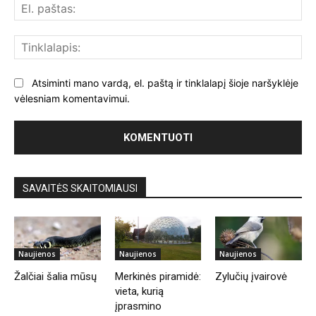
El.
paš
Tin
Atsiminti mano vardą, el. paštą ir tinklalapį šioje naršyklėje
vėlesniam komentavimui.
SAVAITĖS SKAITOMIAUSI
Naujienos
Naujienos
Naujienos
Žalčiai šalia mūsų
Merkinės piramidė:
Zylučių įvairovė
vieta, kurią
įprasmino