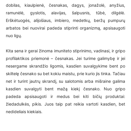
dobilas, kiaulpienė, česnakas, dagys, jonažolė, anyžius,
ramunėlė, gyslotis, alavijas, šalpusnis, tūbė, dilgėlė.
Erškėtuogės, alijošiaus, imbiero, medetkų, beržų pumpurų
arbatos bei nuovirai padeda stiprinti organizmą, apsisaugoti
nuo ligų.
Kita sena ir gerai žinoma imuniteto stiprinimo, vadinasi, ir gripo
profilaktikos priemonė – česnakas. Jei turime galimybę ir jei
nesergame skrandžio ligomis, kasdien suvalgykime bent po
skiltelę česnako su bet kokiu maistu, prie kurio jis tinka. Tačiau
net ir turint jautrų skrandį, su salotomis arba mišraine galima
kasdien suvalgyti bent mažą kiekį česnako. Nuo gripo
padeda apsisaugoti ir medus bei kiti bičių produktai:
žiedadulkės, pikis. Juos taip pat reikia vartoti kasdien, bet
nedideliais kiekiais.