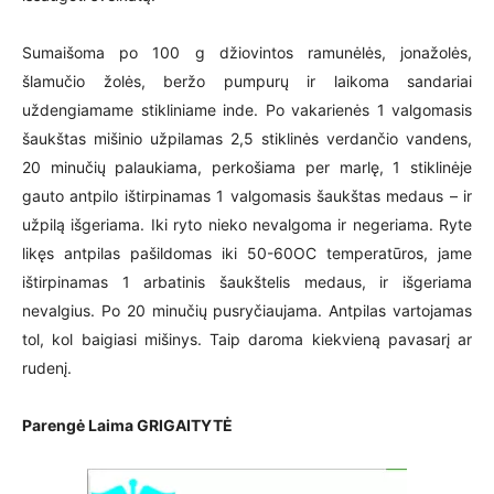
Sumaišoma po 100 g džiovintos ramunėlės, jonažolės,
šlamučio žolės, beržo pumpurų ir laikoma sandariai
uždengiamame stikliniame inde. Po vakarienės 1 valgomasis
šaukštas mišinio užpilamas 2,5 stiklinės verdančio vandens,
20 minučių palaukiama, perkošiama per marlę, 1 stiklinėje
gauto antpilo ištirpinamas 1 valgomasis šaukštas medaus – ir
užpilą išgeriama. Iki ryto nieko nevalgoma ir negeriama. Ryte
likęs antpilas pašildomas iki 50-60OC temperatūros, jame
ištirpinamas 1 arbatinis šaukštelis medaus, ir išgeriama
nevalgius. Po 20 minučių pusryčiaujama. Antpilas vartojamas
tol, kol baigiasi mišinys. Taip daroma kiekvieną pavasarį ar
rudenį.
Parengė Laima GRIGAITYTĖ