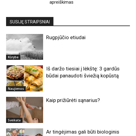
apreiškimas
SUSIJĘ STRAIPSNIAI
Rugpjūčio etiudai
Kūryba
Iš daržo tiesiai į lėkštę: 3 gardūs
būdai panaudoti šviežią kopūstą
Naujienos
Kaip prižiūrėti sąnarius?
Sveikata
Ar tingėjimas gali būti biologinis