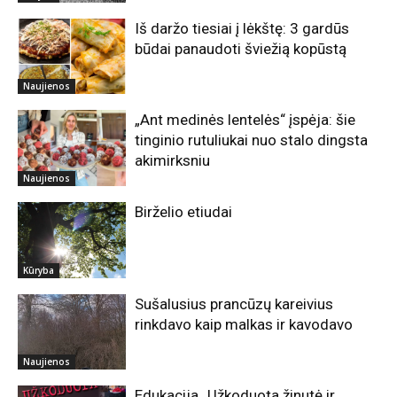
Iš daržo tiesiai į lėkštę: 3 gardūs
būdai panaudoti šviežią kopūstą
Naujienos
„Ant medinės lentelės“ įspėja: šie
tinginio rutuliukai nuo stalo dingsta
akimirksniu
Naujienos
Birželio etiudai
Kūryba
Sušalusius prancūzų kareivius
rinkdavo kaip malkas ir kavodavo
Naujienos
Edukacija „Užkoduota žinutė ir