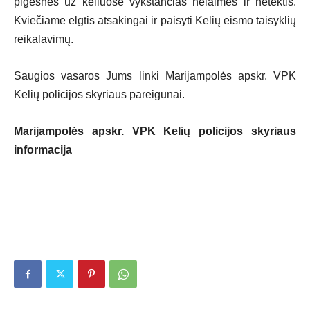
pigesnės už keliuose vykstančias nelaimes ir netektis.
Kviečiame elgtis atsakingai ir paisyti Kelių eismo taisyklių
reikalavimų.
Saugios vasaros Jums linki Marijampolės apskr. VPK
Kelių policijos skyriaus pareigūnai.
Marijampolės apskr. VPK Kelių policijos skyriaus
informacija