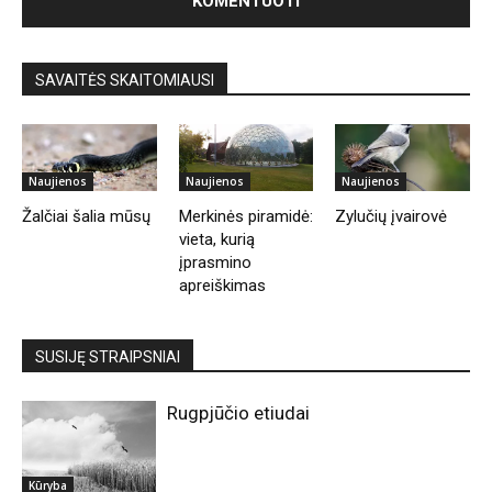
SAVAITĖS SKAITOMIAUSI
Naujienos
Naujienos
Naujienos
Žalčiai šalia mūsų
Merkinės piramidė:
Zylučių įvairovė
vieta, kurią
įprasmino
apreiškimas
SUSIJĘ STRAIPSNIAI
Rugpjūčio etiudai
Kūryba