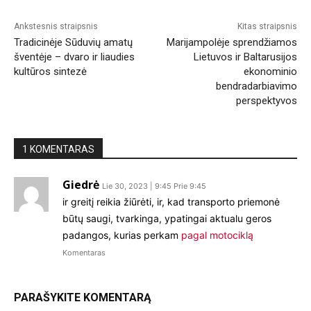
Ankstesnis straipsnis
Kitas straipsnis
Tradicinėje Sūduvių amatų
Marijampolėje sprendžiamos
šventėje – dvaro ir liaudies
Lietuvos ir Baltarusijos
kultūros sintezė
ekonominio
bendradarbiavimo
perspektyvos
1 KOMENTARAS
Giedrė
Lie 30, 2023 | 9:45 Prie 9:45
ir greitį reikia žiūrėti, ir, kad transporto priemonė
būtų saugi, tvarkinga, ypatingai aktualu geros
padangos, kurias perkam
pagal motociklą
Komentaras
PARAŠYKITE KOMENTARĄ