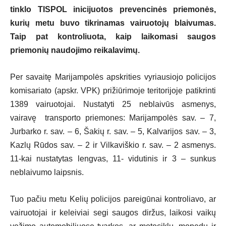
tinklo TISPOL inicijuotos prevencinės priemonės,
kurių metu buvo tikrinamas vairuotojų blaivumas.
Taip pat kontroliuota, kaip laikomasi saugos
priemonių naudojimo reikalavimų.
Per savaitę Marijampolės apskrities vyriausiojo policijos
komisariato (apskr. VPK) prižiūrimoje teritorijoje patikrinti
1389 vairuotojai. Nustatyti 25 neblaivūs asmenys,
vairavę transporto priemones: Marijampolės sav. – 7,
Jurbarko r. sav. – 6, Šakių r. sav. – 5, Kalvarijos sav. – 3,
Kazlų Rūdos sav. – 2 ir Vilkaviškio r. sav. – 2 asmenys.
11-kai nustatytas lengvas, 11- vidutinis ir 3 – sunkus
neblaivumo laipsnis.
Tuo pačiu metu Kelių policijos pareigūnai kontroliavo, ar
vairuotojai ir keleiviai segi saugos diržus, laikosi vaikų