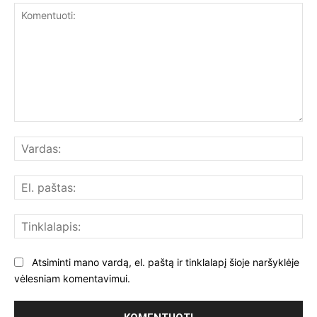
Komentuoti:
Var
El.
paš
Tin
Atsiminti mano vardą, el. paštą ir tinklalapį šioje naršyklėje
vėlesniam komentavimui.