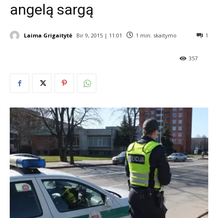
angelą sargą
Laima Grigaitytė
Bir 9, 2015 | 11:01
1
min. skaitymo
1
357