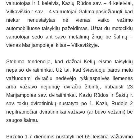
vairuotojas ir 1 keleivis, Kazlų Rūdos sav. – 4 keleiviai,
Vilkaviškio r. sav. – 4 vairuotojai. Galima pasidžiaugti, kad
niekur nenustatytas nė vienas vaiko vežimo
automobiliuose taisyklių pažeidimas. Užtat du motociklų
vairuotojai sėdo ant savo metalinių žirgų be šalmų –
vienas Marijampolėje, kitas – Vilkaviškyje.
Stebima tendencija, kad dažnai Kelių eismo taisyklių
nepaiso dviratininkai. Už tai, kad šviesiuoju paros metu
važiuodami dviračiu nedėvėjo ryškiaspalvės liemenės
arba važiavo neįjungę dviračio žibintų, nubausti 23
Marijampolės sav. dviratininkai. Kazlų Rūdos ir Šakių r.
sav. tokių dviratininkų nustatyta po 1. Kazlų Rūdoje 2
nepilnamečiai dviratininkai važiavo (ar buvo vežami) be
saugos šalmų.
Birželio 1-7 dienomis nustatyti net 65 leistiną važiavimo