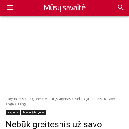
Pagrindinis
Regione
Mes ir įstatymas
Nebūk greitesnis už savo
angelą sargą
Regione
Mes ir įstatymas
Nebūk greitesnis už savo