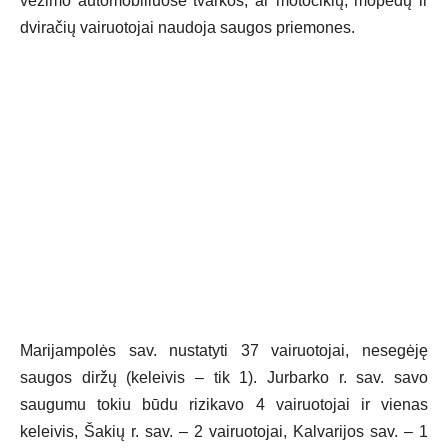
vežimo automobiliuose tvarkos, ar motociklų, mopedų ir
dviračių vairuotojai naudoja saugos priemones.
Marijampolės sav. nustatyti 37 vairuotojai, nesegėję
saugos diržų (keleivis – tik 1). Jurbarko r. sav. savo
saugumu tokiu būdu rizikavo 4 vairuotojai ir vienas
keleivis, Šakių r. sav. – 2 vairuotojai, Kalvarijos sav. – 1