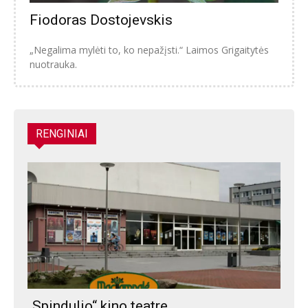
Fiodoras Dostojevskis
„Negalima mylėti to, ko nepažįsti.“ Laimos Grigaitytės
nuotrauka.
RENGINIAI
„Spindulio“ kino teatre