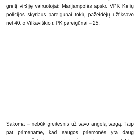
greitį viršiję vairuotojai: Marijampolės apskr. VPK Kelių
policijos skyriaus pareigūnai tokių pažeidėjų užfiksavo
net 40, o Vilkaviškio r. PK pareigūnai – 25.
Sakoma – nebūk greitesnis už savo angelą sargą. Taip
pat primename, kad saugos priemonės yra daug