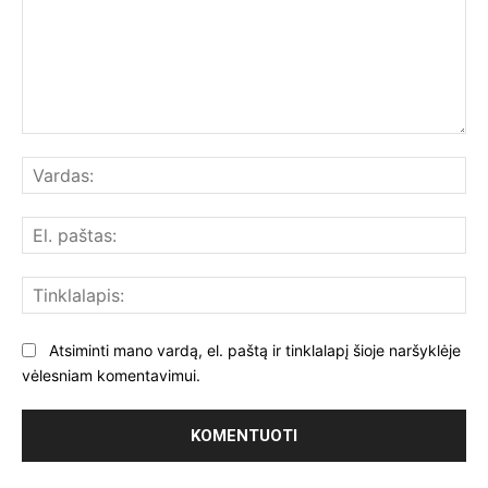
Komentuoti:
Var
El.
paš
Tin
Atsiminti mano vardą, el. paštą ir tinklalapį šioje naršyklėje
vėlesniam komentavimui.