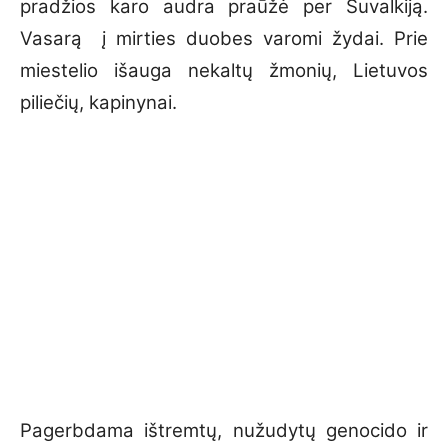
pradžios karo audra praūžė per Suvalkiją.
Vasarą į mirties duobes varomi žydai. Prie
miestelio išauga nekaltų žmonių, Lietuvos
piliečių, kapinynai.
Pagerbdama ištremtų, nužudytų genocido ir