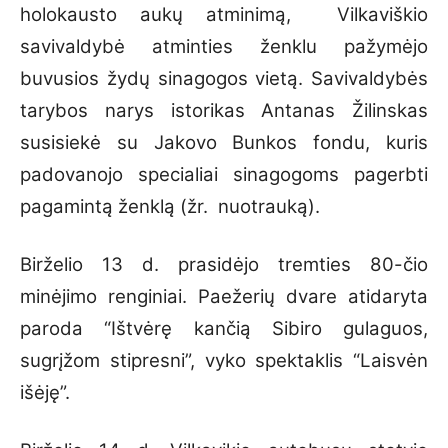
holokausto aukų atminimą, Vilkaviškio
savivaldybė atminties ženklu pažymėjo
buvusios žydų sinagogos vietą. Savivaldybės
tarybos narys istorikas Antanas Žilinskas
susisiekė su Jakovo Bunkos fondu, kuris
padovanojo specialiai sinagogoms pagerbti
pagamintą ženklą (žr. nuotrauką).
Birželio 13 d. prasidėjo tremties 80-čio
minėjimo renginiai. Paežerių dvare atidaryta
paroda “Ištvėrę kančią Sibiro gulaguos,
sugrįžom stipresni”, vyko spektaklis “Laisvėn
išėję”.