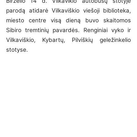
Birželio 14 d. Vilkavikio autobusų stotyje
parodą atidarė Vilkaviškio viešoji biblioteka,
miesto centre visą dieną buvo skaitomos
Sibiro tremtinių pavardės. Renginiai vyko ir
Vilkaviškio, Kybartų, Pilviškių geležinkelio
stotyse.