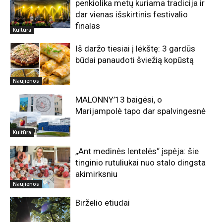
penkiolika metų kuriama tradicija ir
dar vienas išskirtinis festivalio
finalas
Kultūra
Iš daržo tiesiai į lėkštę: 3 gardūs
būdai panaudoti šviežią kopūstą
Naujienos
MALONNY’13 baigėsi, o
Marijampolė tapo dar spalvingesnė
Kultūra
„Ant medinės lentelės“ įspėja: šie
tinginio rutuliukai nuo stalo dingsta
akimirksniu
Naujienos
Birželio etiudai