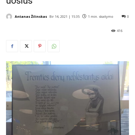
uosius
Antanas Žilinskas
Bir 14, 2021 | 15:35
1
min. skaitymo
0
416