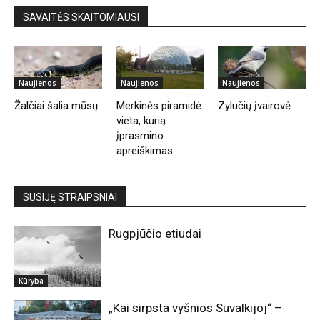
SAVAITĖS SKAITOMIAUSI
Naujienos
Naujienos
Naujienos
Žalčiai šalia mūsų
Merkinės piramidė:
Zylučių įvairovė
vieta, kurią
įprasmino
apreiškimas
SUSIJĘ STRAIPSNIAI
Rugpjūčio etiudai
Kūryba
„Kai sirpsta vyšnios Suvalkijoj“ –