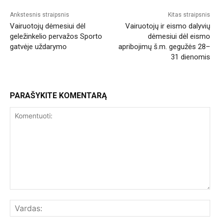
Ankstesnis straipsnis
Kitas straipsnis
Vairuotojų dėmesiui dėl
Vairuotojų ir eismo dalyvių
geležinkelio pervažos Sporto
dėmesiui dėl eismo
gatvėje uždarymo
apribojimų š.m. gegužės 28–
31 dienomis
PARAŠYKITE KOMENTARĄ
Komentuoti:
Var