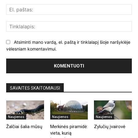
El.
paš
Tin
Atsiminti mano vardą, el. paštą ir tinklalapį šioje naršyklėje
vėlesniam komentavimui.
SAVAITĖS SKAITOMIAUSI
Naujienos
Naujienos
Naujienos
Žalčiai šalia mūsų
Merkinės piramidė:
Zylučių įvairovė
vieta, kurią