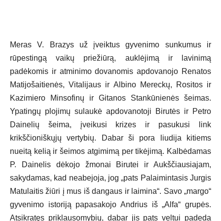
Meras V. Brazys už įveiktus gyvenimo sunkumus ir
rūpestingą vaikų priežiūrą, auklėjimą ir lavinimą
padėkomis ir atminimo dovanomis apdovanojo Renatos
Matijošaitienės, Vitalijaus ir Albino Mereckų, Rositos ir
Kazimiero Minsofinų ir Gitanos Stankūnienės šeimas.
Ypatingų plojimų sulaukė apdovanotoji Birutės ir Petro
Dainelių šeima, įveikusi krizes ir pasukusi link
krikščioniškųjų vertybių. Dabar ši pora liudija kitiems
nueitą kelią ir šeimos atgimimą per tikėjimą. Kalbėdamas
P. Dainelis dėkojo žmonai Birutei ir Aukščiausiajam,
sakydamas, kad neabejoja, jog „pats Palaimintasis Jurgis
Matulaitis žiūri į mus iš dangaus ir laimina“. Savo „margo“
gyvenimo istoriją papasakojo Andrius iš „Alfa“ grupės.
Atsikratęs priklausomybių, dabar jis pats veltui padeda