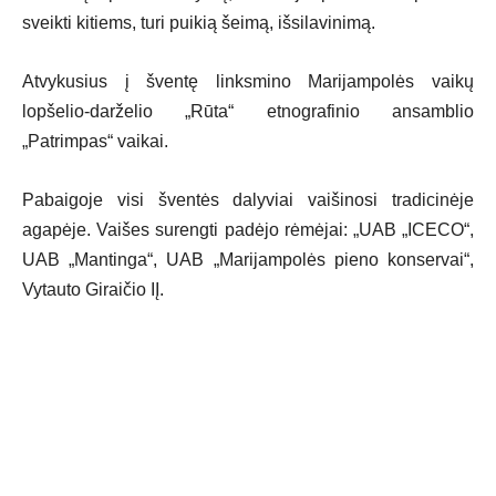
sveikti kitiems, turi puikią šeimą, išsilavinimą.
Atvykusius į šventę linksmino Marijampolės vaikų
lopšelio-darželio „Rūta“ etnografinio ansamblio
„Patrimpas“ vaikai.
Pabaigoje visi šventės dalyviai vaišinosi tradicinėje
agapėje. Vaišes surengti padėjo rėmėjai: „UAB „ICECO“,
UAB „Mantinga“, UAB „Marijampolės pieno konservai“,
Vytauto Giraičio IĮ.