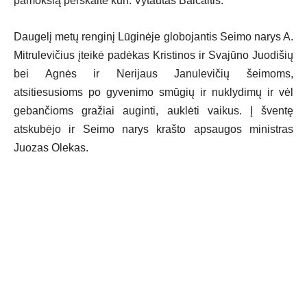
pamokslą perskaitė kun. Vytautas Balčaitis.
Daugelį metų renginį Lūginėje globojantis Seimo narys A.
Mitrulevičius įteikė padėkas Kristinos ir Svajūno Juodišių
bei Agnės ir Nerijaus Janulevičių šeimoms,
atsitiesusioms po gyvenimo smūgių ir nuklydimų ir vėl
gebančioms gražiai auginti, auklėti vaikus. Į šventę
atskubėjo ir Seimo narys krašto apsaugos ministras
Juozas Olekas.