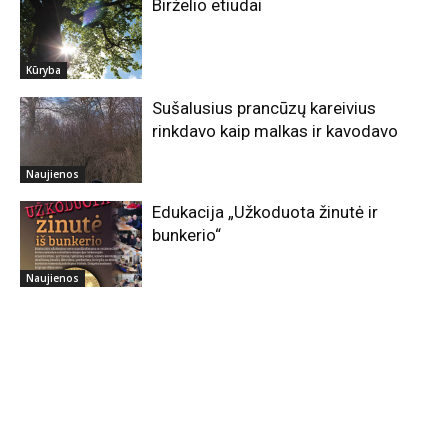
Birželio etiudai
Kūryba
Sušalusius prancūzų kareivius
rinkdavo kaip malkas ir kavodavo
Naujienos
Edukacija „Užkoduota žinutė ir
bunkerio“
Naujienos