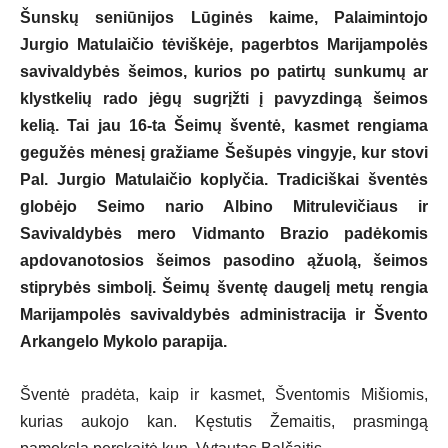
Šunskų seniūnijos
Lūginės kaime, Palaimintojo
Jurgio Matulaičio tėviškėje, pagerbtos Marijampolės
savivaldybės šeimos, kurios po patirtų sunkumų ar
klystkelių rado jėgų sugrįžti į pavyzdingą šeimos
kelią. Tai jau 16-ta Šeimų šventė, kasmet rengiama
gegužės mėnesį gražiame Šešupės vingyje, kur stovi
Pal. Jurgio Matulaičio koplyčia. Tradiciškai šventės
globėjo Seimo nario Albino Mitrulevičiaus ir
Savivaldybės mero Vidmanto Brazio padėkomis
apdovanotosios šeimos pasodino ąžuolą, šeimos
stiprybės simbolį. Šeimų šventę daugelį metų rengia
Marijampolės savivaldybės administracija ir Švento
Arkangelo Mykolo parapija.
Šventė pradėta, kaip ir kasmet, Šventomis Mišiomis,
kurias aukojo kan. Kęstutis Žemaitis, prasmingą