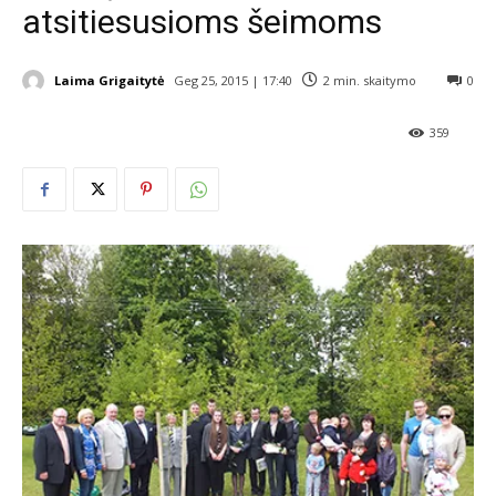
atsitiesusioms šeimoms
Laima Grigaitytė
Geg 25, 2015 | 17:40
2
min. skaitymo
0
359