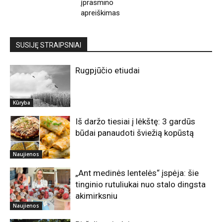
įprasmino
apreiškimas
SUSIJĘ STRAIPSNIAI
Rugpjūčio etiudai
Kūryba
Iš daržo tiesiai į lėkštę: 3 gardūs
būdai panaudoti šviežią kopūstą
Naujienos
„Ant medinės lentelės“ įspėja: šie
tinginio rutuliukai nuo stalo dingsta
akimirksniu
Naujienos