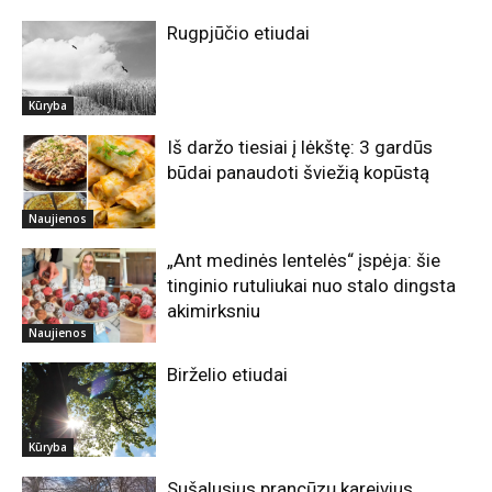
Rugpjūčio etiudai
Kūryba
Iš daržo tiesiai į lėkštę: 3 gardūs
būdai panaudoti šviežią kopūstą
Naujienos
„Ant medinės lentelės“ įspėja: šie
tinginio rutuliukai nuo stalo dingsta
akimirksniu
Naujienos
Birželio etiudai
Kūryba
Sušalusius prancūzų kareivius