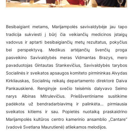
Besibaigiant metams, Marijampolės savivaldybėje jau tapo
tradicija sukviesti į būrį čia veikiančių medicinos įstaigų
vadovus ir aptarti besibaigiančių metų rezultatus, pokyčius
bei perspektyvą. Medikus artėjančių švenčių proga
pasveikino Savivaldybės meras Vidmantas Brazys, mero
pavaduotojas Gintautas Stankevičius, Savivaldybės tarybos
Socialinės ir sveikatos apsaugos komiteto pirmininkas Alvydas
Kirkliauskas, Socialinių reikalų departamento direktorė Daiva
Pankauskienė. Renginyje svečio teisėmis dalyvavo Seimo
narys Albinas Mitrulevičius. Prieššventiniame susitikime
padėkota už bendradarbiavimą ir palinkėta… pirmiausia
sveikatos kitiems ir sau. Popietės nuotaiką praskaidrino
Marijampolės kultūros centro kamerinio ansamblio „Cantare“
(vadovė Svetlana Maurutienė) atliekamos melodijos.