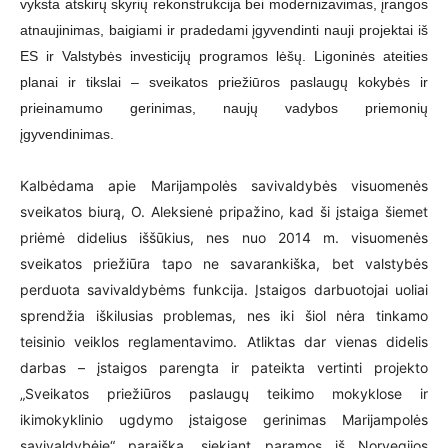
vyksta atskirų skyrių rekonstrukcija bei modernizavimas, įrangos
atnaujinimas, baigiami ir pradedami įgyvendinti nauji projektai iš
ES ir Valstybės investicijų programos lėšų. Ligoninės ateities
planai ir tikslai – sveikatos priežiūros paslaugų kokybės ir
prieinamumo gerinimas, naujų vadybos priemonių
įgyvendinimas.
Kalbėdama apie Marijampolės savivaldybės visuomenės
sveikatos biurą, O. Aleksienė pripažino, kad ši įstaiga šiemet
priėmė didelius iššūkius, nes nuo 2014 m. visuomenės
sveikatos priežiūra tapo ne savarankiška, bet valstybės
perduota savivaldybėms funkcija. Įstaigos darbuotojai uoliai
sprendžia iškilusias problemas, nes iki šiol nėra tinkamo
teisinio veiklos reglamentavimo. Atliktas dar vienas didelis
darbas – įstaigos parengta ir pateikta vertinti projekto
„Sveikatos priežiūros paslaugų teikimo mokyklose ir
ikimokyklinio ugdymo įstaigose gerinimas Marijampolės
savivaldybėje“ paraiška, siekiant paramos iš Norvegijos