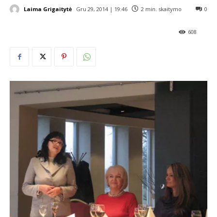
Laima Grigaitytė
Gru 29, 2014 | 19:46
2
min. skaitymo
0
608