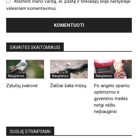
Atsiminti mano vardą, el. paštą ir tinklalapį šioje naršyklėje
vėlesniam komentavimui.
SAVAITĖS SKAITOMIAUSI
Naujienos
Naujienos
Naujienos
Zylučių įvairovė
Žalčiai šalia mūsų
Po angelo sparnu:
optimizmo ir
gyvenimo meilės
netgi vėžiu
neįbauginsi
SUSIJĘ STRAIPSNIAI