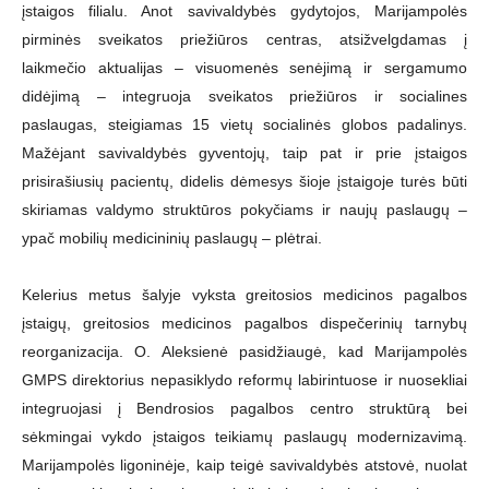
įstaigos filialu. Anot savivaldybės gydytojos, Marijampolės
pirminės sveikatos priežiūros centras, atsižvelgdamas į
laikmečio aktualijas – visuomenės senėjimą ir sergamumo
didėjimą – integruoja sveikatos priežiūros ir socialines
paslaugas, steigiamas 15 vietų socialinės globos padalinys.
Mažėjant savivaldybės gyventojų, taip pat ir prie įstaigos
prisirašiusių pacientų, didelis dėmesys šioje įstaigoje turės būti
skiriamas valdymo struktūros pokyčiams ir naujų paslaugų –
ypač mobilių medicininių paslaugų – plėtrai.
Kelerius metus šalyje vyksta greitosios medicinos pagalbos
įstaigų, greitosios medicinos pagalbos dispečerinių tarnybų
reorganizacija. O. Aleksienė pasidžiaugė, kad Marijampolės
GMPS direktorius nepasiklydo reformų labirintuose ir nuosekliai
integruojasi į Bendrosios pagalbos centro struktūrą bei
sėkmingai vykdo įstaigos teikiamų paslaugų modernizavimą.
Marijampolės ligoninėje, kaip teigė savivaldybės atstovė, nuolat