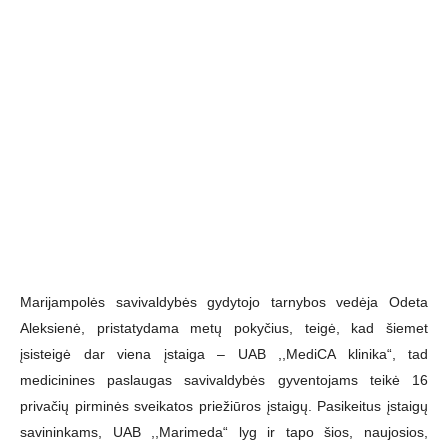
Marijampolės savivaldybės gydytojo tarnybos vedėja Odeta
Aleksienė, pristatydama metų pokyčius, teigė, kad šiemet
įsisteigė dar viena įstaiga – UAB ,,MediCA klinika“, tad
medicinines paslaugas savivaldybės gyventojams teikė 16
privačių pirminės sveikatos priežiūros įstaigų. Pasikeitus įstaigų
savininkams, UAB ,,Marimeda“ lyg ir tapo šios, naujosios,