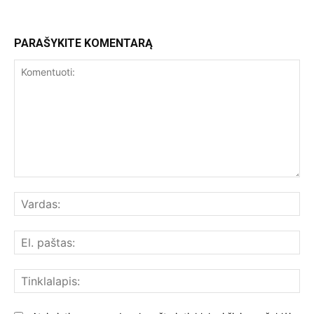
PARAŠYKITE KOMENTARĄ
Komentuoti:
Var
El.
paš
Tin