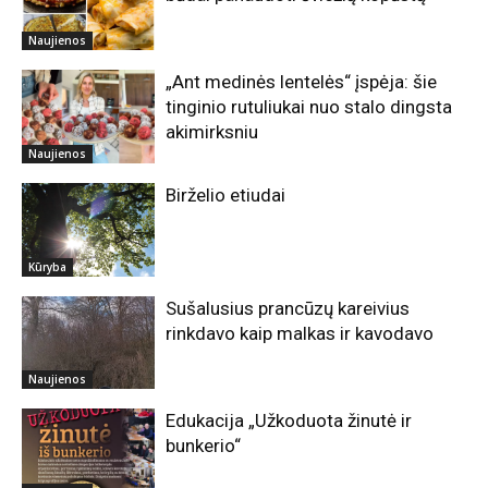
Naujienos
„Ant medinės lentelės“ įspėja: šie
tinginio rutuliukai nuo stalo dingsta
akimirksniu
Naujienos
Birželio etiudai
Kūryba
Sušalusius prancūzų kareivius
rinkdavo kaip malkas ir kavodavo
Naujienos
Edukacija „Užkoduota žinutė ir
bunkerio“