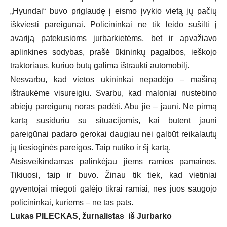
„Hyundai“ buvo priglaudę į eismo įvykio vietą jų pačių
iškviesti pareigūnai. Policininkai ne tik leido sušilti į
avariją patekusioms jurbarkietėms, bet ir apvažiavo
aplinkines sodybas, prašė ūkininkų pagalbos, ieškojo
traktoriaus, kuriuo būtų galima ištraukti automobilį.
Nesvarbu, kad vietos ūkininkai nepadėjo – mašiną
ištraukėme visureigiu. Svarbu, kad maloniai nustebino
abiejų pareigūnų noras padėti. Abu jie – jauni. Ne pirmą
kartą susiduriu su situacijomis, kai būtent jauni
pareigūnai padaro gerokai daugiau nei galbūt reikalautų
jų tiesioginės pareigos. Taip nutiko ir šį kartą.
Atsisveikindamas palinkėjau jiems ramios pamainos.
Tikiuosi, taip ir buvo. Žinau tik tiek, kad vietiniai
gyventojai miegoti galėjo tikrai ramiai, nes juos saugojo
policininkai, kuriems – ne tas pats.
Lukas PILECKAS, žurnalistas iš Jurbarko