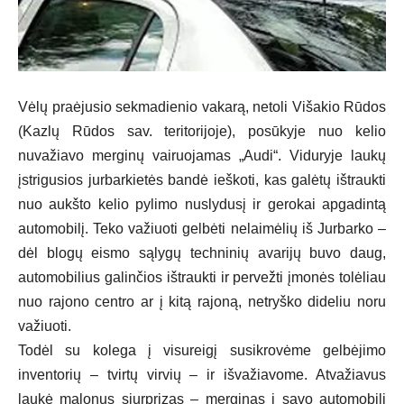
Vėlų praėjusio sekmadienio vakarą, netoli Višakio Rūdos
(Kazlų Rūdos sav. teritorijoje), posūkyje nuo kelio
nuvažiavo merginų vairuojamas „Audi“. Viduryje laukų
įstrigusios jurbarkietės bandė ieškoti, kas galėtų ištraukti
nuo aukšto kelio pylimo nuslydusį ir gerokai apgadintą
automobilį. Teko važiuoti gelbėti nelaimėlių iš Jurbarko –
dėl blogų eismo sąlygų techninių avarijų buvo daug,
automobilius galinčios ištraukti ir pervežti įmonės tolėliau
nuo rajono centro ar į kitą rajoną, netryško dideliu noru
važiuoti.
Todėl su kolega į visureigį susikrovėme gelbėjimo
inventorių – tvirtų virvių – ir išvažiavome. Atvažiavus
laukė malonus siurprizas – merginas į savo automobilį