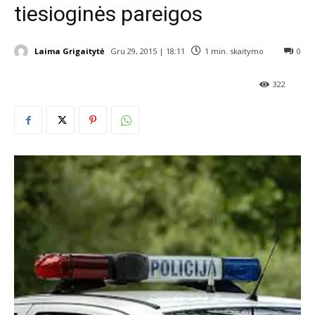
tiesioginės pareigos
Laima Grigaitytė
Gru 29, 2015 | 18:11
1
min. skaitymo
0
322