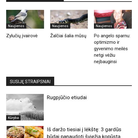
Naujienos
Naujienos
Naujienos
Zylučių įvairovė
Žalčiai šalia mūsų
Po angelo sparnu:
optimizmo ir
gyvenimo meilės
netgi vėžiu
neįbauginsi
SUSIJĘ STRAIPSNIAI
Rugpjūčio etiudai
Kūryba
Iš daržo tiesiai į lėkštę: 3 gardūs
būdai panaudoti šviežią kopūstą