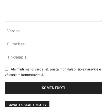
Komentuoti:
Var
El.
paš
Tin
Atsiminti mano vardą, el. paštą ir tinklalapį šioje naršyklėje
vėlesniam komentavimui.
SAVAITĖS SKAITOMIAUSI