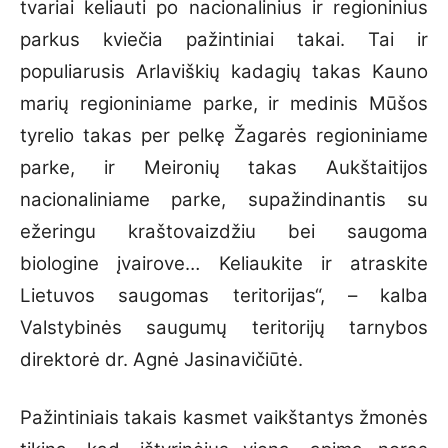
tvariai keliauti po nacionalinius ir regioninius
parkus kviečia pažintiniai takai. Tai ir
populiarusis Arlaviškių kadagių takas Kauno
marių regioniniame parke, ir medinis Mūšos
tyrelio takas per pelkę Žagarės regioniniame
parke, ir Meironių takas Aukštaitijos
nacionaliniame parke, supažindinantis su
ežeringu kraštovaizdžiu bei saugoma
biologine įvairove… Keliaukite ir atraskite
Lietuvos saugomas teritorijas“, – kalba
Valstybinės saugumų teritorijų tarnybos
direktorė dr. Agnė Jasinavičiūtė.
Pažintiniais takais kasmet vaikštantys žmonės