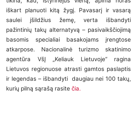
tikina, kad, ištyrinėjus vieną, apima noras
iškart planuoti kitą žygį. Pavasarį ir vasarą
saulei įšildžius žemę, verta išbandyti
pažintinių takų alternatyvą – pasivaikščiojimą
basomis specialiai basakojams įrengtose
atkarpose. Nacionalinė turizmo skatinimo
agentūra VšĮ „Keliauk Lietuvoje“ ragina
Lietuvos regionuose atrasti gamtos paslaptis
ir legendas – išbandyti daugiau nei 100 takų,
kurių pilną sąrašą rasite
čia.