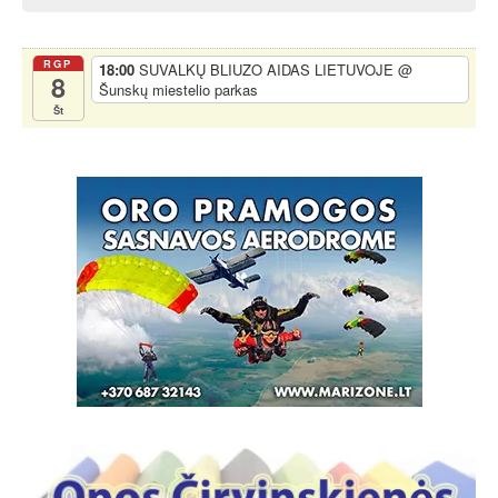
RGP
18:00
SUVALKŲ BLIUZO AIDAS LIETUVOJE
@
8
Šunskų miestelio parkas
Št