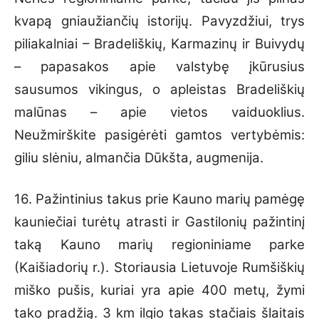
kvapą gniaužiančių istorijų. Pavyzdžiui, trys
piliakalniai – Bradeliškių, Karmazinų ir Buivydų
– papasakos apie valstybę įkūrusius
sausumos vikingus, o apleistas Bradeliškių
malūnas – apie vietos vaiduoklius.
Neužmirškite pasigėrėti gamtos vertybėmis:
giliu slėniu, almančia Dūkšta, augmenija.
16. Pažintinius takus prie Kauno marių pamėgę
kauniečiai turėtų atrasti ir Gastilonių pažintinį
taką Kauno marių regioniniame parke
(Kaišiadorių r.). Storiausia Lietuvoje Rumšiškių
miško pušis, kuriai yra apie 400 metų, žymi
tako pradžią. 3 km ilgio takas stačiais šlaitais