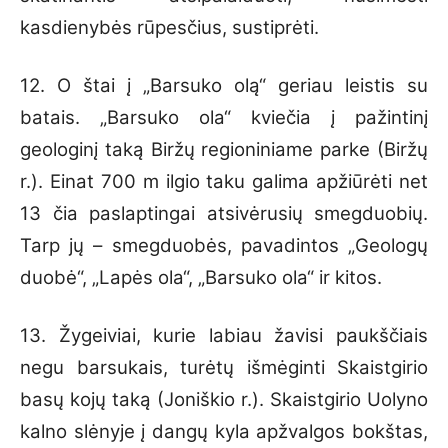
kasdienybės rūpesčius, sustiprėti.
12. O štai į „Barsuko olą“ geriau leistis su
batais. „Barsuko ola“ kviečia į pažintinį
geologinį taką Biržų regioniniame parke (Biržų
r.). Einat 700 m ilgio taku galima apžiūrėti net
13 čia paslaptingai atsivėrusių smegduobių.
Tarp jų – smegduobės, pavadintos „Geologų
duobė“, „Lapės ola“, „Barsuko ola“ ir kitos.
13. Žygeiviai, kurie labiau žavisi paukščiais
negu barsukais, turėtų išmėginti Skaistgirio
basų kojų taką (Joniškio r.). Skaistgirio Uolyno
kalno slėnyje į dangų kyla apžvalgos bokštas,