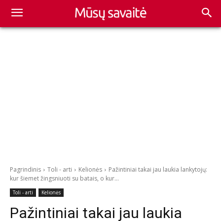
Pagrindinis
Toli - arti
Kelionės
Pažintiniai takai jau laukia lankytojų:
kur šiemet žingsniuoti su batais, o kur...
Toli - arti
Kelionės
Pažintiniai takai jau laukia