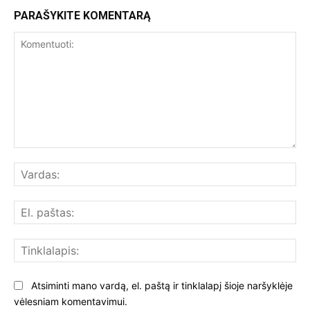
PARAŠYKITE KOMENTARĄ
Komentuoti:
Var
El.
paš
Tin
Atsiminti mano vardą, el. paštą ir tinklalapį šioje naršyklėje
vėlesniam komentavimui.