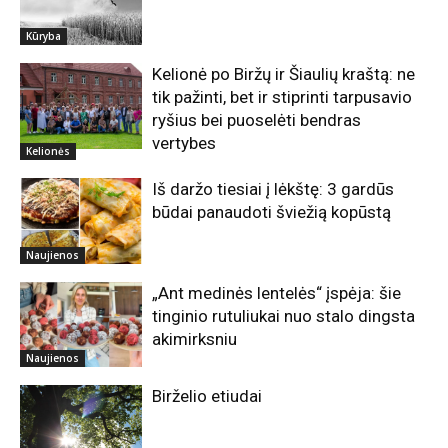
Kūryba
Kelionė po Biržų ir Šiaulių kraštą: ne
tik pažinti, bet ir stiprinti tarpusavio
ryšius bei puoselėti bendras
vertybes
Kelionės
Iš daržo tiesiai į lėkštę: 3 gardūs
būdai panaudoti šviežią kopūstą
Naujienos
„Ant medinės lentelės“ įspėja: šie
tinginio rutuliukai nuo stalo dingsta
akimirksniu
Naujienos
Birželio etiudai