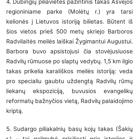
4. Dubingių piliavietės pažintinis takas Asvejos
regioniniame parke (Molėtų r.) yra tarsi
kelionės į Lietuvos istoriją bilietas. Būtent iš
šios vietos prieš 500 metų skriejo Barboros
Radvilaitės meilės laiškai Žygimantui Augustui.
Barbora buvo apsistojusi čia stovėjusiuose
Radvilų rūmuose po slaptų vedybų. 1,5 km ilgio
takas prikelia karališkos meilės istoriją: veda
pro specialiu gaubtu uždengtą Radvilų rūmų
liekanų ekspoziciją, buvusios evangelikų
reformatų bažnyčios vietą, Radvilų palaidojimo
kriptą.
5. Sudargo piliakalnių basų kojų takas (Šakių
r.) – tai galimybė prisiliesti prie istorijos ir