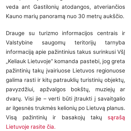
veda ant Gastilonių atodangos, atveriančios
Kauno marių panoramą nuo 30 metrų aukščio.
Drauge su turizmo informacijos centrais ir
Valstybine saugomų teritorijų tarnyba
informaciją apie pažintinius takus surinkusi VšĮ
„Keliauk Lietuvoje“ komanda pastebi, jog greta
pažintinių takų įvairiuose Lietuvos regionuose
galima rasti ir kitų patrauklių turistinių objektų,
pavyzdžiui, apžvalgos bokštų, muziejų ar
dvarų. Visi jie – verti būti įtraukti į savaitgalio
ar ilgesnės trukmės kelionių po Lietuvą planus.
Visą pažintinių ir basakojų takų
sąrašą
Lietuvoje rasite čia.