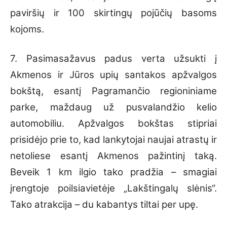
paviršių ir 100 skirtingų pojūčių basoms
kojoms.
7. Pasimasažavus padus verta užsukti į
Akmenos ir Jūros upių santakos apžvalgos
bokštą, esantį Pagramančio regioniniame
parke, maždaug už pusvalandžio kelio
automobiliu. Apžvalgos bokštas stipriai
prisidėjo prie to, kad lankytojai naujai atrastų ir
netoliese esantį Akmenos pažintinį taką.
Beveik 1 km ilgio tako pradžia – smagiai
įrengtoje poilsiavietėje „Lakštingalų slėnis“.
Tako atrakcija – du kabantys tiltai per upę.