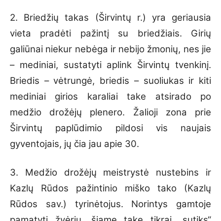
2. Briedžių takas (Širvintų r.) yra geriausia
vieta pradėti pažintį su briedžiais. Girių
galiūnai niekur nebėga ir nebijo žmonių, nes jie
– mediniai, sustatyti aplink Širvintų tvenkinį.
Briedis – vėtrungė, briedis – suoliukas ir kiti
mediniai girios karaliai take atsirado po
medžio drožėjų plenero. Žalioji zona prie
Širvintų paplūdimio pildosi vis naujais
gyventojais, jų čia jau apie 30.
3. Medžio drožėjų meistrystė nustebins ir
Kazlų Rūdos pažintinio miško tako (Kazlų
Rūdos sav.) tyrinėtojus. Norintys gamtoje
pamatyti žvėrių, šiame take tikrai „sutiks“