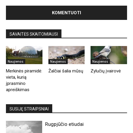
SAVAITĖS SKAITOMIAUSI
Naujienos
Naujienos
Naujienos
Merkinės piramidė:
Žalčiai šalia mūsų
Zylučių įvairovė
vieta, kurią
įprasmino
apreiškimas
SUSIJĘ STRAIPSNIAI
Rugpjūčio etiudai