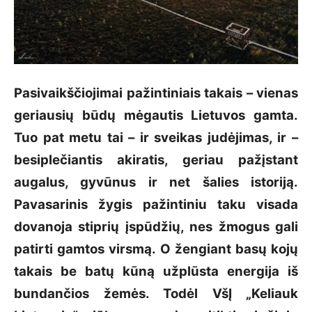
Pasivaikščiojimai pažintiniais takais – vienas
geriausių būdų mėgautis Lietuvos gamta.
Tuo pat metu tai – ir sveikas judėjimas, ir –
besiplečiantis akiratis, geriau pažįstant
augalus, gyvūnus ir net šalies istoriją.
Pavasarinis žygis pažintiniu taku visada
dovanoja stiprių įspūdžių, nes žmogus gali
patirti gamtos virsmą. O žengiant basų kojų
takais be batų kūną užplūsta energija iš
bundančios žemės. Todėl VšĮ „Keliauk