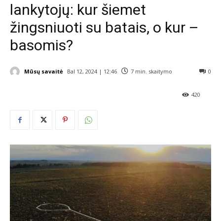
lankytojų: kur šiemet
žingsniuoti su batais, o kur –
basomis?
Mūsų savaitė
Bal 12, 2024 | 12:46
7
min. skaitymo
0
420