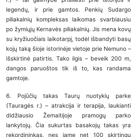
legendų, ir prie gamtos. Penkių Sudargo
piliakalnių kompleksas laikomas svarbiausiu
po žymiųjų Kernavės piliakalnių. Jis mena kovų
su kryžiuočiais laikotarpį, todėl išbandyti basų
kojų taką šioje istorinėje vietoje prie Nemuno –
išskirtinė patirtis. Tako ilgis – beveik 200 m,
dangos paruoštos tik iš to, kas randama
gamtoje.
6. Pojūčių takas Taurų nuotykių parke
(Tauragės r.) – atrakcija ir terapija, laukianti
didžiausio Žemaitijoje pramogų parko
lankytojų. Čia sukurtas basakojų takas yra
rekordininkas, nes jame net 100 skirtingų