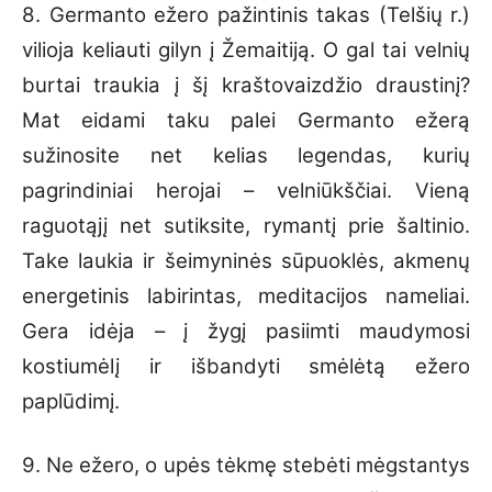
8. Germanto ežero pažintinis takas (Telšių r.)
vilioja keliauti gilyn į Žemaitiją. O gal tai velnių
burtai traukia į šį kraštovaizdžio draustinį?
Mat eidami taku palei Germanto ežerą
sužinosite net kelias legendas, kurių
pagrindiniai herojai – velniūkščiai. Vieną
raguotąjį net sutiksite, rymantį prie šaltinio.
Take laukia ir šeimyninės sūpuoklės, akmenų
energetinis labirintas, meditacijos nameliai.
Gera idėja – į žygį pasiimti maudymosi
kostiumėlį ir išbandyti smėlėtą ežero
paplūdimį.
9. Ne ežero, o upės tėkmę stebėti mėgstantys