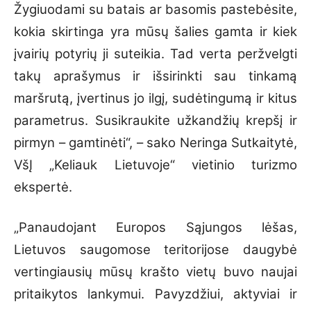
Žygiuodami su batais ar basomis pastebėsite,
kokia skirtinga yra mūsų šalies gamta ir kiek
įvairių potyrių ji suteikia. Tad verta peržvelgti
takų aprašymus ir išsirinkti sau tinkamą
maršrutą, įvertinus jo ilgį, sudėtingumą ir kitus
parametrus. Susikraukite užkandžių krepšį ir
pirmyn – gamtinėti“, – sako Neringa Sutkaitytė,
VšĮ „Keliauk Lietuvoje“ vietinio turizmo
ekspertė.
„Panaudojant Europos Sąjungos lėšas,
Lietuvos saugomose teritorijose daugybė
vertingiausių mūsų krašto vietų buvo naujai
pritaikytos lankymui. Pavyzdžiui, aktyviai ir