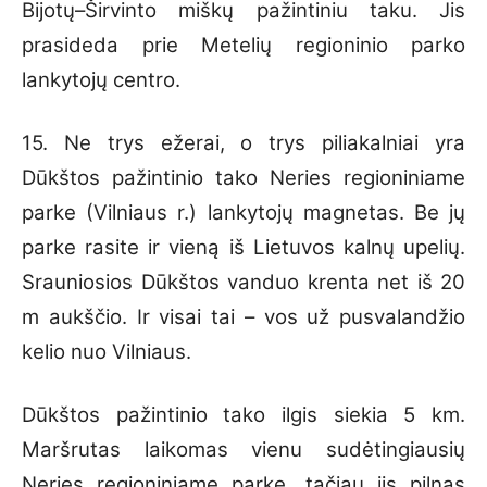
Bijotų–Širvinto miškų pažintiniu taku. Jis
prasideda prie Metelių regioninio parko
lankytojų centro.
15. Ne trys ežerai, o trys piliakalniai yra
Dūkštos pažintinio tako Neries regioniniame
parke (Vilniaus r.) lankytojų magnetas. Be jų
parke rasite ir vieną iš Lietuvos kalnų upelių.
Srauniosios Dūkštos vanduo krenta net iš 20
m aukščio. Ir visai tai – vos už pusvalandžio
kelio nuo Vilniaus.
Dūkštos pažintinio tako ilgis siekia 5 km.
Maršrutas laikomas vienu sudėtingiausių
Neries regioniniame parke, tačiau jis pilnas