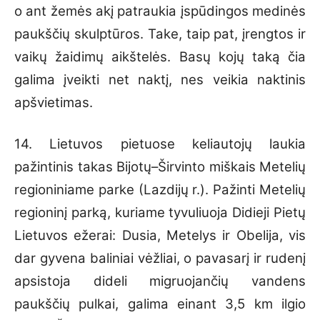
o ant žemės akį patraukia įspūdingos medinės
paukščių skulptūros. Take, taip pat, įrengtos ir
vaikų žaidimų aikštelės. Basų kojų taką čia
galima įveikti net naktį, nes veikia naktinis
apšvietimas.
14. Lietuvos pietuose keliautojų laukia
pažintinis takas Bijotų–Širvinto miškais Metelių
regioniniame parke (Lazdijų r.). Pažinti Metelių
regioninį parką, kuriame tyvuliuoja Didieji Pietų
Lietuvos ežerai: Dusia, Metelys ir Obelija, vis
dar gyvena baliniai vėžliai, o pavasarį ir rudenį
apsistoja dideli migruojančių vandens
paukščių pulkai, galima einant 3,5 km ilgio