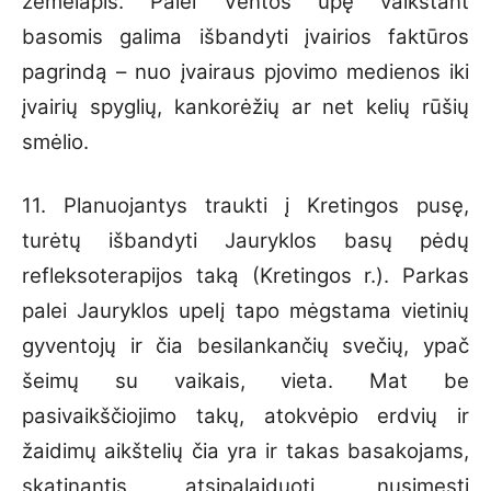
žemėlapis. Palei Ventos upę vaikštant
basomis galima išbandyti įvairios faktūros
pagrindą – nuo įvairaus pjovimo medienos iki
įvairių spyglių, kankorėžių ar net kelių rūšių
smėlio.
11. Planuojantys traukti į Kretingos pusę,
turėtų išbandyti Jauryklos basų pėdų
refleksoterapijos taką (Kretingos r.). Parkas
palei Jauryklos upelį tapo mėgstama vietinių
gyventojų ir čia besilankančių svečių, ypač
šeimų su vaikais, vieta. Mat be
pasivaikščiojimo takų, atokvėpio erdvių ir
žaidimų aikštelių čia yra ir takas basakojams,
skatinantis atsipalaiduoti, nusimesti