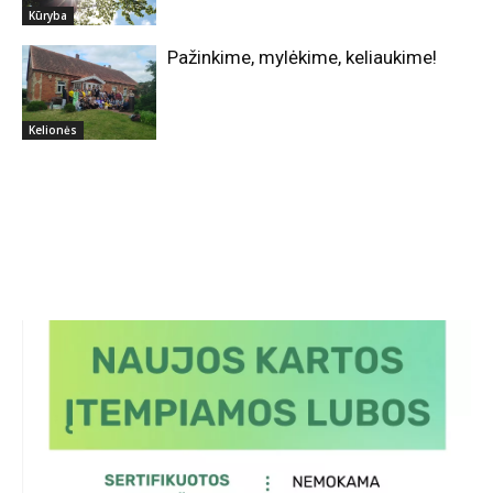
Kūryba
Pažinkime, mylėkime, keliaukime!
Kelionės