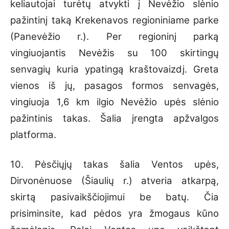
keliautojai turėtų atvykti į Nevėžio slėnio
pažintinį taką Krekenavos regioniniame parke
(Panevėžio r.). Per regioninį parką
vingiuojantis Nevėžis su 100 skirtingų
senvagių kuria ypatingą kraštovaizdį. Greta
vienos iš jų, pasagos formos senvagės,
vingiuoja 1,6 km ilgio Nevėžio upės slėnio
pažintinis takas. Šalia įrengta apžvalgos
platforma.
10. Pėsčiųjų takas šalia Ventos upės,
Dirvonėnuose (Šiaulių r.) atveria atkarpą,
skirtą pasivaikščiojimui be batų. Čia
prisiminsite, kad pėdos yra žmogaus kūno