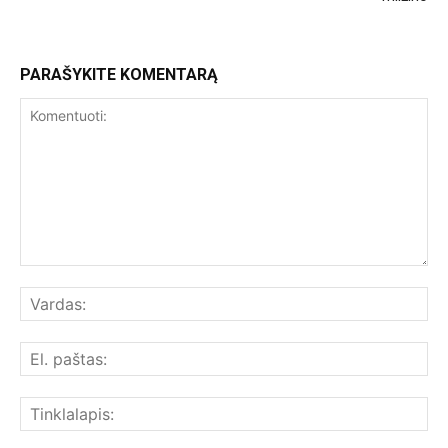
PARAŠYKITE KOMENTARĄ
Komentuoti:
Var
El.
paš
Tin