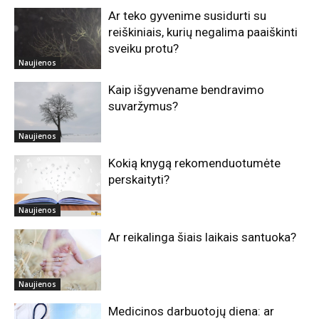
Ar teko gyvenime susidurti su
reiškiniais, kurių negalima paaiškinti
sveiku protu?
Naujienos
Kaip išgyvename bendravimo
suvaržymus?
Naujienos
Kokią knygą rekomenduotumėte
perskaityti?
Naujienos
Ar reikalinga šiais laikais santuoka?
Naujienos
Medicinos darbuotojų diena: ar