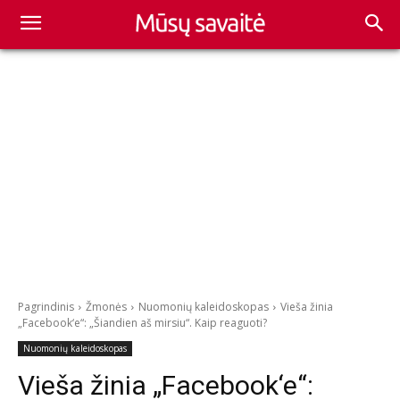
Pagrindinis
Žmonės
Nuomonių kaleidoskopas
Vieša žinia
„Facebook‘e“: „Šiandien aš mirsiu“. Kaip reaguoti?
Nuomonių kaleidoskopas
Vieša žinia „Facebook‘e“: