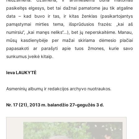
pasikeitęs elgesys, bet tai dažnai pamatome jau tik atgaline
data – kad buvo ir tas, ir kitas ženklas (pasikartojantys
pamąstymai mirties tema, išsprūdusios frazės: „kai aš
numirsiu“, „kai manęs neliks“…), bet jų neperskaitėme. Manau,
mūsų kasdienybėje per mažai skiriama dėmesio plačiai
papasakoti ar parašyti apie tuos žmones, kurie savo
sunkumus įveikė kitaip.
Ieva LAUKYTĖ
Asmeninių albumų ir redakcijos archyvo nuotraukos.
Nr. 17 (21),
2013 m. balandžio 27–gegužės 3 d.