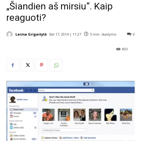
„Šiandien aš mirsiu“. Kaip
reaguoti?
Laima Grigaitytė
Bal 17, 2014 | 11:27
5
min. skaitymo
0
803