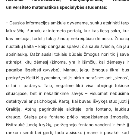
universiteto matematikos specialybės studentas:
– Gausios informacijos amžiuje gyvename, sunku atsirinkti tarp
laikraščių, žurnalų ar interneto portalų, kur kas tiesą sako, kur
kas meluoja, todėl į tokią žinutę nekreipčiau dėmesio. Žmonių
nuotaikų kaita – kaip dangaus spalva: čia saulė šviečia, čia jau
apsiniaukę. Dažniausiai tokiais būdais žmogus nori tik į save
atkreipti kitų dėmesį (žinoma, yra ir išimčių, kai dėmesys ir
pagalba išgelbsti gyvybę). Manau, jeigu žmogus tikrai bus
pasiryžęs išeiti iš gyvenimo, tai jis nieko nerašinės ant „sienos“,
o tai ir padarys. Taip, negalime likti visai abejingi tokiose
situacijose, bet ir nekaltinkime savęs – visuomet nebūsime
detektyvai ar psichologai. Kartą, kai buvau išvykęs studijuoti į
Graikiją, Atėnų pagrindinėje aikštėje, prie fontano, laukiau
draugo. Staiga prie fontano priėjo nepažįstamas žmogelis,
išsitraukė juodą kryžių, peržegnojo fontano vandenį ir ėmė jį
rankom semti bei gerti, tada atsisuko į mane ir pasakė, kad