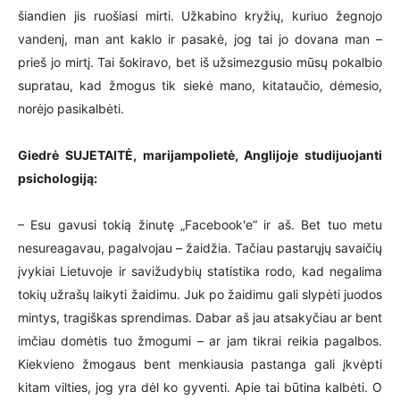
šiandien jis ruošiasi mirti. Užkabino kryžių, kuriuo žegnojo
vandenį, man ant kaklo ir pasakė, jog tai jo dovana man –
prieš jo mirtį. Tai šokiravo, bet iš užsimezgusio mūsų pokalbio
supratau, kad žmogus tik siekė mano, kitataučio, dėmesio,
norėjo pasikalbėti.
Giedrė SUJETAITĖ, marijampolietė, Anglijoje studijuojanti
psichologiją:
– Esu gavusi tokią žinutę „Facebook'e“ ir aš. Bet tuo metu
nesureagavau, pagalvojau – žaidžia. Tačiau pastarųjų savaičių
įvykiai Lietuvoje ir savižudybių statistika rodo, kad negalima
tokių užrašų laikyti žaidimu. Juk po žaidimu gali slypėti juodos
mintys, tragiškas sprendimas. Dabar aš jau atsakyčiau ar bent
imčiau domėtis tuo žmogumi – ar jam tikrai reikia pagalbos.
Kiekvieno žmogaus bent menkiausia pastanga gali įkvėpti
kitam vilties, jog yra dėl ko gyventi. Apie tai būtina kalbėti. O