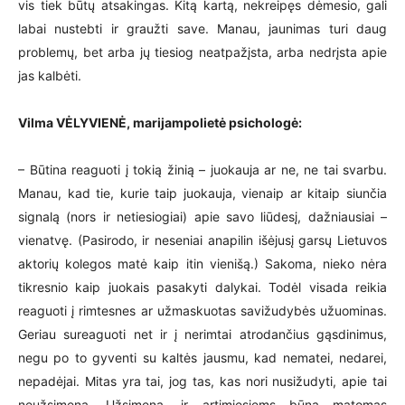
vis tiek būtų atsakingas. Kitą kartą, nekreipęs dėmesio, gali
labai nustebti ir graužti save. Manau, jaunimas turi daug
problemų, bet arba jų tiesiog neatpažįsta, arba nedrįsta apie
jas kalbėti.
Vilma VĖLYVIENĖ, marijampolietė psichologė:
– Būtina reaguoti į tokią žinią – juokauja ar ne, ne tai svarbu.
Manau, kad tie, kurie taip juokauja, vienaip ar kitaip siunčia
signalą (nors ir netiesiogiai) apie savo liūdesį, dažniausiai –
vienatvę. (Pasirodo, ir neseniai anapilin išėjusį garsų Lietuvos
aktorių kolegos matė kaip itin vienišą.) Sakoma, nieko nėra
tikresnio kaip juokais pasakyti dalykai. Todėl visada reikia
reaguoti į rimtesnes ar užmaskuotas savižudybės užuominas.
Geriau sureaguoti net ir į nerimtai atrodančius gąsdinimus,
negu po to gyventi su kaltės jausmu, kad nematei, nedarei,
nepadėjai. Mitas yra tai, jog tas, kas nori nusižudyti, apie tai
neužsimena. Užsimena, ir artimiesiems būna matomas