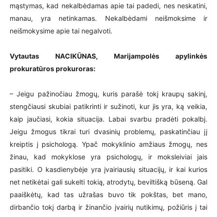
mąstymas, kad nekalbėdamas apie tai padedi, nes neskatini,
manau, yra netinkamas. Nekalbėdami neišmoksime ir
neišmokysime apie tai negalvoti.
Vytautas NACIKŪNAS, Marijampolės apylinkės
prokuratūros prokuroras:
– Jeigu pažinočiau žmogų, kuris parašė tokį kraupų sakinį,
stengčiausi skubiai patikrinti ir sužinoti, kur jis yra, ką veikia,
kaip jaučiasi, kokia situacija. Labai svarbu pradėti pokalbį.
Jeigu žmogus tikrai turi dvasinių problemų, paskatinčiau jį
kreiptis į psichologą. Ypač mokyklinio amžiaus žmogų, nes
žinau, kad mokyklose yra psichologų, ir moksleiviai jais
pasitiki. O kasdienybėje yra įvairiausių situacijų, ir kai kurios
net netikėtai gali sukelti tokią, atrodytų, beviltišką būseną. Gal
paaiškėtų, kad tas užrašas buvo tik pokštas, bet mano,
dirbančio tokį darbą ir žinančio įvairių nutikimų, požiūris į tai