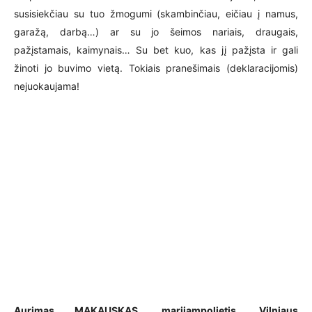
susisiekčiau su tuo žmogumi (skambinčiau, eičiau į namus,
garažą, darbą…) ar su jo šeimos nariais, draugais,
pažįstamais, kaimynais… Su bet kuo, kas jį pažįsta ir gali
žinoti jo buvimo vietą. Tokiais pranešimais (deklaracijomis)
nejuokaujama!
Aurimas MAKAUSKAS, marijampolietis, Vilniaus