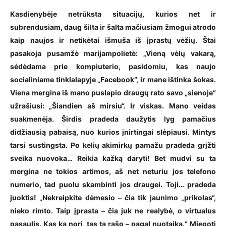
Kasdienybėje netrūksta situacijų, kurios net ir
subrendusiam, daug šilta ir šalta mačiusiam žmogui atrodo
kaip naujos ir netikėtai išmuša iš įprastų vėžių. Štai
pasakoja pusamžė marijampolietė: „Vieną vėlų vakarą,
sėdėdama prie kompiuterio, pasidomiu, kas naujo
socialiniame tinklalapyje „Facebook“, ir mane ištinka šokas.
Viena mergina iš mano puslapio draugų rato savo „sienoje“
užrašiusi: „Šiandien aš mirsiu“. Ir viskas. Mano veidas
suakmenėja. Širdis pradeda daužytis lyg pamačius
didžiausią pabaisą, nuo kurios įnirtingai slėpiausi. Mintys
tarsi sustingsta. Po kelių akimirkų pamažu pradeda grįžti
sveika nuovoka… Reikia kažką daryti
! Bet mudvi su ta
mergina ne tokios artimos, aš net neturiu jos telefono
numerio, tad puolu skambinti jos draugei. Toji… pradeda
juoktis! „Nekreipkite dėmesio – čia tik jaunimo „prikolas“,
nieko rimto. Taip įprasta – čia juk ne realybė, o virtualus
pasaulis. Kas ką nori, tas tą rašo – pagal nuotaiką.“ Miegoti