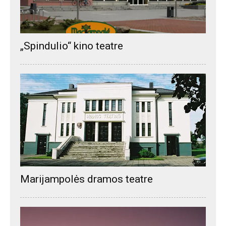
„Spindulio“ kino teatre
Marijampolės dramos teatre