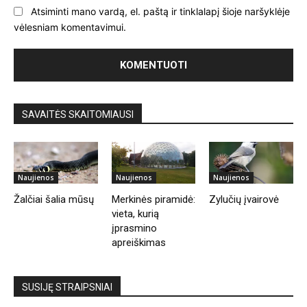
Atsiminti mano vardą, el. paštą ir tinklalapį šioje naršyklėje
vėlesniam komentavimui.
SAVAITĖS SKAITOMIAUSI
Naujienos
Naujienos
Naujienos
Žalčiai šalia mūsų
Merkinės piramidė:
Zylučių įvairovė
vieta, kurią
įprasmino
apreiškimas
SUSIJĘ STRAIPSNIAI