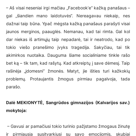
– Aš visai neseniai irgi mačiau „Facebook‘e“ kažką panašaus –
gal „šiandien mano laidotuvės“. Nereagavau niekaip, nes
dažnai taip būna. Ypač mėgsta kažką panašaus parašyti visai
jaunos merginos, paauglės. Nemanau, kad tai rimta. Gal kol
dar niekas iš artimųjų taip nepadarė, tai ir neatrodo, kad po
tokio viešo pranešimo įvyks tragedija. Sakyčiau, tai tik
akimirkos nuotaika. Dauguma šiame socialiniame tinkle rašo
bet ką – tik tam, kad rašytų. Kad atkreiptų į save dėmesį. Taip
rašinėja „įdomesni“ žmonės. Matyt, jie išties turi kažkokių
problemų. Protaujantis žmogus pirmiau pagalvoja, tada
parašo.
Dalė MEKIONYTĖ, Sangrūdos gimnazijos (Kalvarijos sav.)
mokytoja:
– Gavusi ar pamačiusi tokio turinio pažįstamo žmogaus žinutę
ir pirmiausia susitvarkiusi su savo emocijomis, skubiai