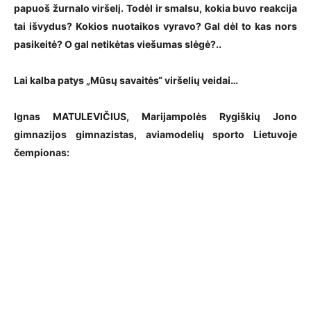
papuoš žurnalo viršelį. Todėl ir smalsu, kokia buvo reakcija
tai išvydus? Kokios nuotaikos vyravo? Gal dėl to kas nors
pasikeitė? O gal netikėtas viešumas slėgė?..
Lai kalba patys „Mūsų savaitės“ viršelių veidai…
Ignas MATULEVIČIUS, Marijampolės Rygiškių Jono
gimnazijos gimnazistas, aviamodelių sporto Lietuvoje
čempionas: