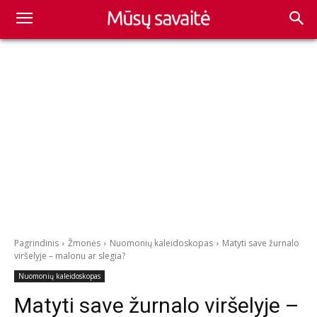
Pagrindinis
Žmonės
Nuomonių kaleidoskopas
Matyti save žurnalo
viršelyje – malonu ar slegia?
Nuomonių kaleidoskopas
Matyti save žurnalo viršelyje –