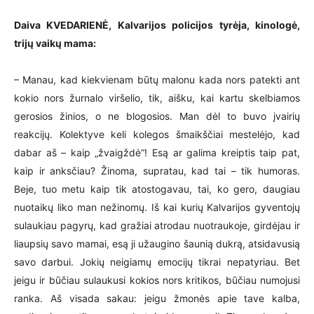
Daiva KVEDARIENĖ, Kalvarijos policijos tyrėja, kinologė,
trijų vaikų mama:
– Manau, kad kiekvienam būtų malonu kada nors patekti ant
kokio nors žurnalo viršelio, tik, aišku, kai kartu skelbiamos
gerosios žinios, o ne blogosios. Man dėl to buvo įvairių
reakcijų. Kolektyve keli kolegos šmaikščiai mestelėjo, kad
dabar aš – kaip „žvaigždė“! Esą ar galima kreiptis taip pat,
kaip ir anksčiau? Žinoma, supratau, kad tai – tik humoras.
Beje, tuo metu kaip tik atostogavau, tai, ko gero, daugiau
nuotaikų liko man nežinomų. Iš kai kurių Kalvarijos gyventojų
sulaukiau pagyrų, kad gražiai atrodau nuotraukoje, girdėjau ir
liaupsių savo mamai, esą ji užaugino šaunią dukrą, atsidavusią
savo darbui. Jokių neigiamų emocijų tikrai nepatyriau. Bet
jeigu ir būčiau sulaukusi kokios nors kritikos, būčiau numojusi
ranka. Aš visada sakau: jeigu žmonės apie tave kalba,