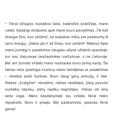
– Tikrai džiugios nuotaikos tada, balandžio pradžioje, mane
valdė. Kadangi straipsnis apie mane buvo pavadintas „Tik keli
draugai žino, kuo užsiimu“, tai sulaukiau tokių pat pasakymų iš
savo draugų: „Dabar jau ir aš žinau, kuo užsiimi!“ Malonu! Apie
mano pomėgį ir pasiekimus daugiau rašyta užsienio spaudoje,
kur esu dalyvavęs tarptautinėse varžybose, o ne Lietuvoje.
Bet ant žurnalo viršelio mano nuotrauka buvo pirmą kartą. Šis
faktas nėra ypatingai svarbus mano laimėjimas ar pasiekimas
– nereikia pūsti burbulo. Buvo daug gerų emocijų, ir tiek.
Niekas „žvaigžde“ nevadino, niekas nesišaipė, jokių pavydo
nuotaikų nejutau, piktų replikų negirdėjau. Viskas vėl eina
sena vaga. Mano kasdienybėje tas viršelis tikrai nieko
nepakeitė. Buvo ir praėjo. Bet pasikartosiu: jausmas tikrai
geras!