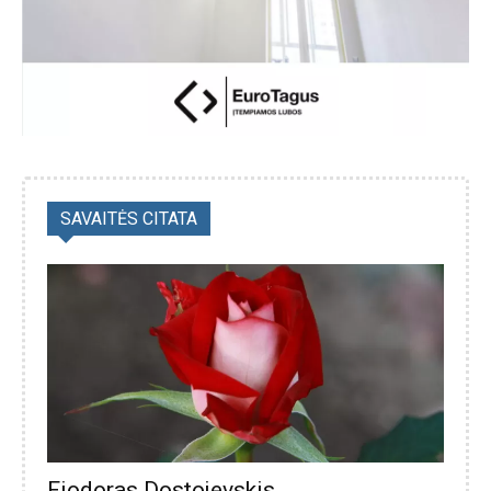
SAVAITĖS CITATA
Fiodoras Dostojevskis