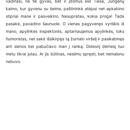
vadinasi, ne tik gyvas, bet ir įdomus esi! Tiesa, Jungėnų
kaimo, kur gyvenu su šeima, paštininkė atėjusi net apkabino
stipriai mane ir pasveikino. Nesupratau, kokia proga! Tada
pasakė, pavadino šaunuole. O vienas pagyvenęs vyriškis iš
mano, apylinkės inspektorės, aptarnaujamos apylinkės, toks
humoristas, net sakė išsikirpęs tą žurnalo viršelį ir pasikabinęs
ant sienos bei pabučiavo man į ranką. Didesnį dėmesį tuo
metu tikrai jutau. Ar jis būtinas, nesiimu spręsti, bet nemalonu
nebuvo.