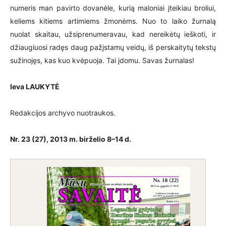
numeris man pavirto dovanėle, kurią maloniai įteikiau broliui,
keliems kitiems artimiems žmonėms. Nuo to laiko žurnalą
nuolat skaitau, užsiprenumeravau, kad nereikėtų ieškoti, ir
džiaugiuosi radęs daug pažįstamų veidų, iš perskaitytų tekstų
sužinojęs, kas kuo kvėpuoja. Tai įdomu. Savas žurnalas!
Ieva LAUKYTĖ
Redakcijos archyvo nuotraukos.
Nr. 23 (27),
2013 m. birželio 8–14 d.