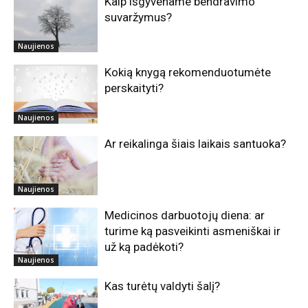
Kaip išgyvename bendravimo
suvaržymus?
Naujienos
Kokią knygą rekomenduotumėte
perskaityti?
Naujienos
Ar reikalinga šiais laikais santuoka?
Naujienos
Medicinos darbuotojų diena: ar
turime ką pasveikinti asmeniškai ir
už ką padėkoti?
Naujienos
Kas turėtų valdyti šalį?