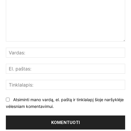
Komentuoti:
Var
El.
paš
Tin
Atsiminti mano vardą, el. paštą ir tinklalapį šioje naršyklėje
vėlesniam komentavimui.