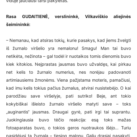
viduje jaučiausi tarsi pakylėtas.
Rasa GUDAITIENĖ, verslininkė, Vilkaviškio aliejinės
šeimininkė:
– Nemanau, kad atsiras tokių, kurie pasakys, kad jiems žvelgti
iš žurnalo viršelio yra nemalonu! Smagu! Man tai buvo
netikėta, nežinota – gal todėl ir nuotaikos tomis dienomis buvo
kiek kitokios. Neįprastas jausmas buvo užvaldęs, kai pirkau
net kelis to žurnalo numerius, nes norėjau padovanoti
artimiausiems žmonėms. Viena pažįstama moteris, pamačiusi,
kad imu kelis tokius pačius žurnalus, atvirai nusistebėjo. O kai
parodžiau save viršelyje, pati sutriko! Beje, ant tokio
kokybiškai išleisto žurnalo viršelio matyti save – toks
„auginantis“ jausmas. Draugai gyrė, pati irgi tai suprantu.
Juokingiausia buvo tėčio reakcija: esą toks mažas
fotoaparatas buvo, o tokios geros nuotraukos išėjo… Turiu
pasidėjusi tą žurnalą – tiesiog malonu. Galiu drąsiai pasakyti,