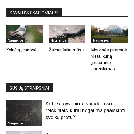
SAVAITĖS SKAITOMIAUSI
Naujienos
Naujienos
Naujienos
Zylučių įvairovė
Žalčiai šalia mūsų
Merkinės piramidė:
vieta, kurią
įprasmino
apreiškimas
SUSIJĘ STRAIPSNIAI
Ar teko gyvenime susidurti su
reiškiniais, kurių negalima paaiškinti
sveiku protu?
Naujienos