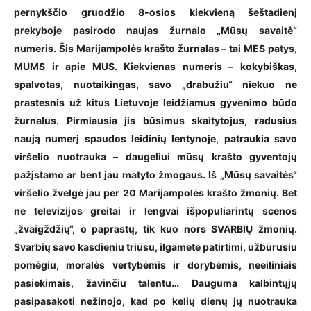
pernykščio gruodžio 8-osios kiekvieną šeštadienį
prekyboje pasirodo naujas žurnalo „Mūsų savaitė“
numeris. Šis Marijampolės krašto žurnalas – tai MES patys,
MUMS ir apie MUS. Kiekvienas numeris – kokybiškas,
spalvotas, nuotaikingas, savo „drabužiu“ niekuo ne
prastesnis už kitus Lietuvoje leidžiamus gyvenimo būdo
žurnalus. Pirmiausia jis būsimus skaitytojus, radusius
naują numerį spaudos leidinių lentynoje, patraukia savo
viršelio nuotrauka – daugeliui mūsų krašto gyventojų
pažįstamo ar bent jau matyto žmogaus. Iš „Mūsų savaitės“
viršelio žvelgė jau per 20 Marijampolės krašto žmonių. Bet
ne televizijos greitai ir lengvai išpopuliarintų scenos
„žvaigždžių“, o paprastų, tik kuo nors SVARBIŲ žmonių.
Svarbių savo kasdieniu triūsu, ilgamete patirtimi, užbūrusiu
pomėgiu, moralės vertybėmis ir dorybėmis, neeiliniais
pasiekimais, žavinčiu talentu… Dauguma kalbintųjų
pasipasakoti nežinojo, kad po kelių dienų jų nuotrauka