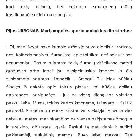
kad tokių malonių, bet neįprastų smulkmenų mūsų
kasdienybėje reikia kuo daugiau.
Pijus URBONAS, Marijampolės sporto mokyklos direktorius:
– Oi, man išvysti save žurnalo viršelyje buvo didelis siurprizas,
nes, kalbėdamasis su žurnaliste, apie tai tikrai nežinojau ir net
nenumaniau. Pas mus įprasta tokių žurnalų viršeliuose matyti
gražuoles arba labai jau nusipelniusius žmones, o čia
susidomėta paprastu žmogeliu… Smagu! Tik jeigu būčiau
žinojęs iš anksto apie tokius planus, tai būčiau dailiau
apsirengęs, pasipuošęs – juk ne vieną dieną tas vaizdas
paskui lieka. Mums, tokios kartos žmonėms, tai svarbu. Kai tik
pasirodė žurnalas su mano nuotrauka viršelyje, o aš jo dar
nebuvau matęs, man skambino ne vienas pažįstamas žmogus
ir sveikino, džiaugėsi, gyrė. Paskui tą patį darė ir sutikti
pažįstamieji, auklėtinių mamos. Buvo labai malonu! Tas