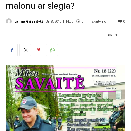
malonu ar slegia?
Laima Grigaitytė
Bir 8, 2013 | 14:03
5
min. skaitymo
0
533