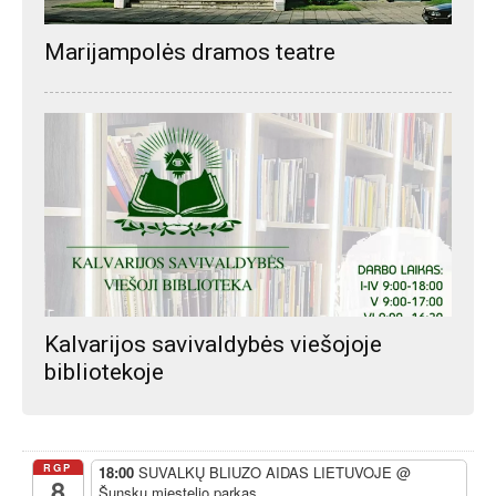
Marijampolės dramos teatre
Kalvarijos savivaldybės viešojoje
bibliotekoje
RGP
18:00
SUVALKŲ BLIUZO AIDAS LIETUVOJE
@
8
Šunskų miestelio parkas