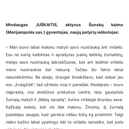
Mindaugas JUŠKAITIS, aktyvus Šunskų kaimo
(Marijampolės sav.) gyventojas, naujų potyrių ieškotojas:
– Man buvo labai malonu matyti savo nuotrauką ant viršelio.
Esu ne kartą kalbintas ir aprašytas įvairių leidinių žurnalistų,
matęs savo nuotrauką laikraščiuose, bet ant leidinio viršelio
mano nuotraukos dar nebuvę. Tačiau šio fakto labai
nesureikšminu. Be abejo, draugai šmaikštavo, kad dabar jau
esu „žvaigždė“, tad užriesiu nosį ir panašiai. Neslėpsiu – buvo
neįprasta, vos atsidūrus prekybos centre, tarp gausybės
žurnalų matyti ir „Mūsų savaitę“, kurios viršelyje išvydau save.
Kažkaip keista, bet vis tiek malonu. Žinoma, šį žurnalą
pasidėjau saugiai, kad gerokai vėliau būtų ką prisiminti. Taigi
nieko kažko labai ypatingo dėl to viršelio nenutiko, bet pats