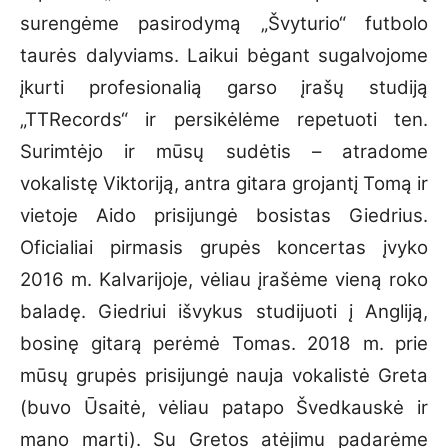
surengėme pasirodymą „Švyturio“ futbolo
taurės dalyviams. Laikui bėgant sugalvojome
įkurti profesionalią garso įrašų studiją
„TTRecords“ ir persikėlėme repetuoti ten.
Surimtėjo ir mūsų sudėtis – atradome
vokalistę Viktoriją, antra gitara grojantį Tomą ir
vietoje Aido prisijungė bosistas Giedrius.
Oficialiai pirmasis grupės koncertas įvyko
2016 m. Kalvarijoje, vėliau įrašėme vieną roko
baladę. Giedriui išvykus studijuoti į Angliją,
bosinę gitarą perėmė Tomas. 2018 m. prie
mūsų grupės prisijungė nauja vokalistė Greta
(buvo Ūsaitė, vėliau patapo Švedkauskė ir
mano marti). Su Gretos atėjimu padarėme