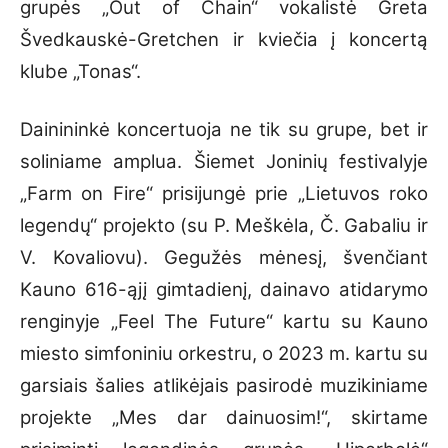
grupės „Out of Chain“ vokalistė Greta
Švedkauskė-Gretchen ir kviečia į koncertą
klube „Tonas“.
Dainininkė koncertuoja ne tik su grupe, bet ir
soliniame amplua. Šiemet Joninių festivalyje
„Farm on Fire“ prisijungė prie „Lietuvos roko
legendų“ projekto (su P. Meškėla, Č. Gabaliu ir
V. Kovaliovu). Gegužės mėnesį, švenčiant
Kauno 616-ąjį gimtadienį, dainavo atidarymo
renginyje „Feel The Future“ kartu su Kauno
miesto simfoniniu orkestru, o 2023 m. kartu su
garsiais šalies atlikėjais pasirodė muzikiniame
projekte „Mes dar dainuosim!“, skirtame