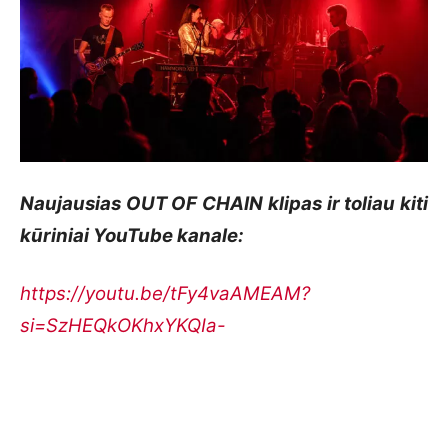
Naujausias OUT OF CHAIN klipas ir toliau kiti
kūriniai YouTube kanale:
https://youtu.be/tFy4vaAMEAM?
si=SzHEQkOKhxYKQIa-