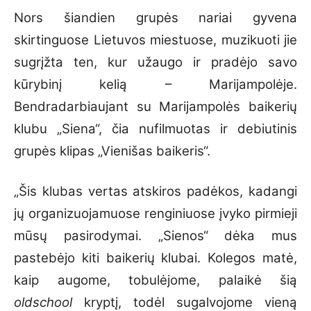
Nors šiandien grupės nariai gyvena
skirtinguose Lietuvos miestuose, muzikuoti jie
sugrįžta ten, kur užaugo ir pradėjo savo
kūrybinį kelią – Marijampolėje.
Bendradarbiaujant su Marijampolės baikerių
klubu „Siena“, čia nufilmuotas ir debiutinis
grupės klipas „Vienišas baikeris“.
„Šis klubas vertas atskiros padėkos, kadangi
jų organizuojamuose renginiuose įvyko pirmieji
mūsų pasirodymai. „Sienos“ dėka mus
pastebėjo kiti baikerių klubai. Kolegos matė,
kaip augome, tobulėjome, palaikė šią
oldschool
kryptį, todėl sugalvojome vieną