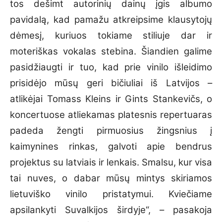
tos dešimt autorinių dainų įgis albumo
pavidalą, kad pamažu atkreipsime klausytojų
dėmesį, kuriuos tokiame stiliuje dar ir
moteriškas vokalas stebina. Šiandien galime
pasidžiaugti ir tuo, kad prie vinilo išleidimo
prisidėjo mūsų geri bičiuliai iš Latvijos –
atlikėjai Tomass Kleins ir Gints Stankevičs, o
koncertuose atliekamas platesnis repertuaras
padeda žengti pirmuosius žingsnius į
kaimynines rinkas, galvoti apie bendrus
projektus su latviais ir lenkais. Smalsu, kur visa
tai nuves, o dabar mūsų mintys skiriamos
lietuviško vinilo pristatymui. Kviečiame
apsilankyti Suvalkijos širdyje“, – pasakoja