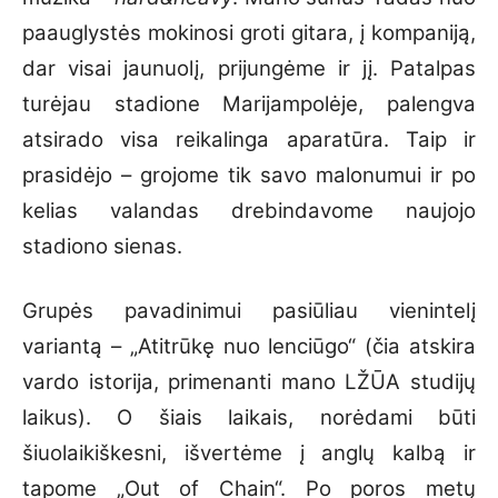
paauglystės mokinosi groti gitara, į kompaniją,
dar visai jaunuolį, prijungėme ir jį. Patalpas
turėjau stadione Marijampolėje, palengva
atsirado visa reikalinga aparatūra. Taip ir
prasidėjo – grojome tik savo malonumui ir po
kelias valandas drebindavome naujojo
stadiono sienas.
Grupės pavadinimui pasiūliau vienintelį
variantą – „Atitrūkę nuo lenciūgo“ (čia atskira
vardo istorija, primenanti mano LŽŪA studijų
laikus). O šiais laikais, norėdami būti
šiuolaikiškesni, išvertėme į anglų kalbą ir
tapome „Out of Chain“. Po poros metų