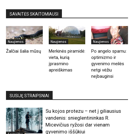
SAVAITĖS SKAITOMIAUSI
Naujienos
Naujienos
Naujienos
Žalčiai šalia mūsų
Merkinės piramidė:
Po angelo sparnu:
vieta, kurią
optimizmo ir
įprasmino
gyvenimo meilės
apreiškimas
netgi vėžiu
neįbauginsi
SUSIJĘ STRAIPSNIAI
Su kojos protezu – net į giliausius
vandenis: snieglentininkas R.
Micevičius ryžosi dar vienam
gyvenimo iššūkiui