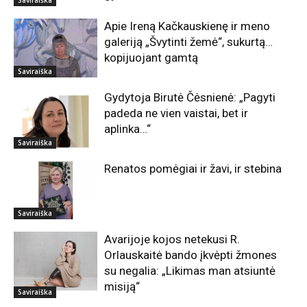
Saviraiška
Apie Ireną Kačkauskienę ir meno
galeriją „Švytinti žemė“, sukurtą…
kopijuojant gamtą
Saviraiška
Gydytoja Birutė Čėsnienė: „Pagyti
padeda ne vien vaistai, bet ir
aplinka…“
Saviraiška
Renatos pomėgiai ir žavi, ir stebina
Saviraiška
Avarijoje kojos netekusi R.
Orlauskaitė bando įkvėpti žmones
su negalia: „Likimas man atsiuntė
misiją“
Saviraiška