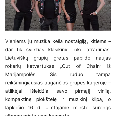
Vieniems jų muzika kelia nostalgiją, kitiems –
dar tik šviežias klasikinio roko atradimas.
Lietuviškų grupių gretas papildo naujas
rokerių ketvertukas „Out of Chain“ iš
Marijampolės. Šis ruduo tampa
reikšmingiausias augančios grupės karjeroje –
atlikėjai išleidžia savo pirmąjį vinilą,
kompaktinę plokštelę ir muzikinį klipą, o
lapkričio 16 d. gimtajame mieste surengs
albumo pristatymo koncertą.