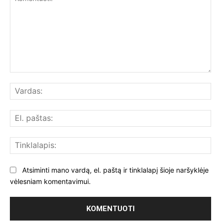
Komentuoti:
Var
El.
paš
Tin
Atsiminti mano vardą, el. paštą ir tinklalapį šioje naršyklėje
vėlesniam komentavimui.