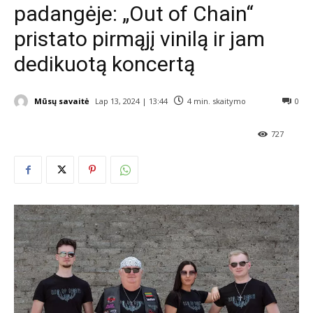
padangėje: „Out of Chain“
pristato pirmąjį vinilą ir jam
dedikuotą koncertą
Mūsų savaitė
Lap 13, 2024 | 13:44
4
min. skaitymo
0
727