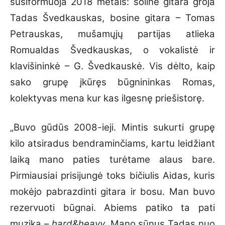
susiformuoja 2018 metais: soline gitara groja
Tadas Švedkauskas, bosine gitara – Tomas
Petrauskas, mušamųjų partijas atlieka
Romualdas Švedkauskas, o vokalistė ir
klavišininkė – G. Švedkauskė. Vis dėlto, kaip
sako grupę įkūręs būgnininkas Romas,
kolektyvas mena kur kas ilgesnę priešistorę.
„Buvo gūdūs 2008-ieji. Mintis sukurti grupę
kilo atsiradus bendraminčiams, kartu leidžiant
laiką mano paties turėtame alaus bare.
Pirmiausiai prisijungė toks bičiulis Aidas, kuris
mokėjo pabrazdinti gitara ir bosu. Man buvo
rezervuoti būgnai. Abiems patiko ta pati
muzika –
hard
&
heavy
. Mano sūnus Tadas nuo