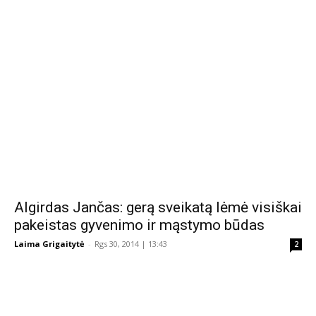
Algirdas Jančas: gerą sveikatą lėmė visiškai
pakeistas gyvenimo ir mąstymo būdas
Laima Grigaitytė
-
Rgs 30, 2014 | 13:43
2