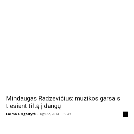
Mindaugas Radzevičius: muzikos garsais
tiesiant tiltą į dangų
Laima Grigaitytė
-
Rgs 22, 2014 | 19:49
3