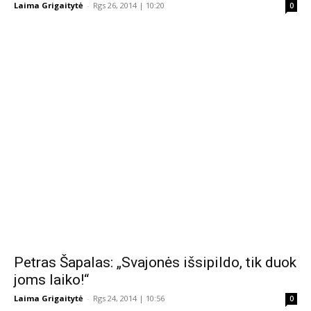
Laima Grigaitytė
-
Rgs 26, 2014 | 10:20
0
Petras Šapalas: „Svajonės išsipildo, tik duok
joms laiko!“
Laima Grigaitytė
-
Rgs 24, 2014 | 10:56
0