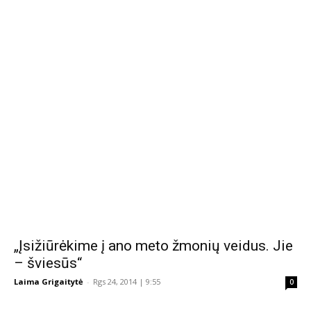
„Įsižiūrėkime į ano meto žmonių veidus. Jie
– šviesūs“
Laima Grigaitytė
-
Rgs 24, 2014 | 9:55
0