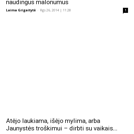
naudingus malonumus
Laima Grigaitytė
-
Rgs 26, 2014 | 11:28
1
Atėjo laukiama, išėjo mylima, arba
Jaunystės troškimui – dirbti su vaikais...