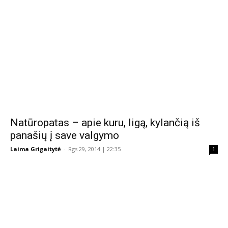
Natūropatas – apie kuru, ligą, kylančią iš
panašių į save valgymo
Laima Grigaitytė
-
Rgs 29, 2014 | 22:35
1