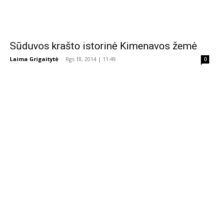
Sūduvos krašto istorinė Kimenavos žemė
Laima Grigaitytė
-
Rgs 18, 2014 | 11:49
0