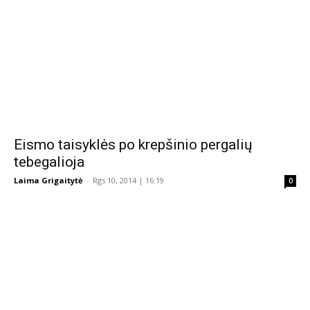
Eismo taisyklės po krepšinio pergalių
tebegalioja
Laima Grigaitytė
-
Rgs 10, 2014 | 16:19
0