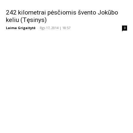
242 kilometrai pėsčiomis švento Jokūbo
keliu (Tęsinys)
Laima Grigaitytė
-
Rgs 17, 2014 | 18:57
0