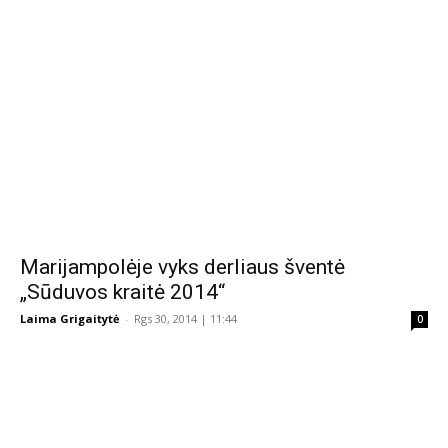
Marijampolėje vyks derliaus šventė
„Sūduvos kraitė 2014“
Laima Grigaitytė
-
Rgs 30, 2014 | 11:44
0