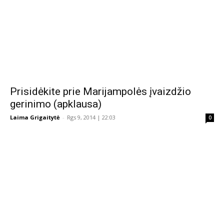
Prisidėkite prie Marijampolės įvaizdžio
gerinimo (apklausa)
Laima Grigaitytė
-
Rgs 9, 2014 | 22:03
0