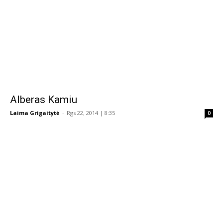
Alberas Kamiu
Laima Grigaitytė
-
Rgs 22, 2014 | 8:35
0