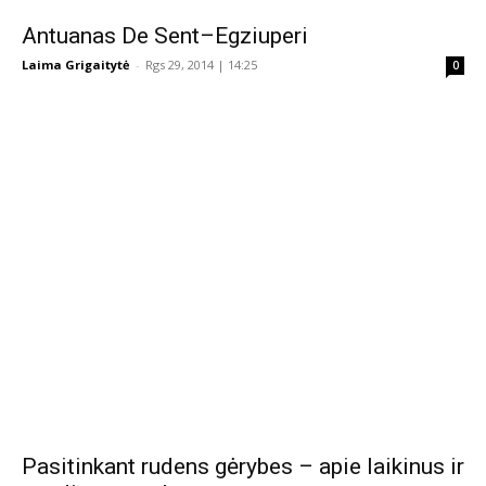
Antuanas De Sent–Egziuperi
Laima Grigaitytė
-
Rgs 29, 2014 | 14:25
0
Pasitinkant rudens gėrybes – apie laikinus ir