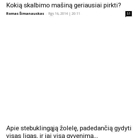
Kokią skalbimo mašiną geriausiai pirkti?
Romas Šimanauskas
-
Rgs 16, 2014 | 20:11
51
Apie stebuklingąją žolelę, padedančią gydyti
visas ligas, ir jai visą gyvenimą...