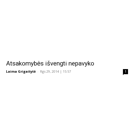
Atsakomybės išvengti nepavyko
Laima Grigaitytė
-
Rgs 29, 2014 | 15:57
1