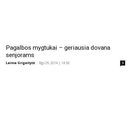
Pagalbos mygtukai – geriausia dovana
senjorams
Laima Grigaitytė
-
Rgs 29, 2014 | 14:56
0