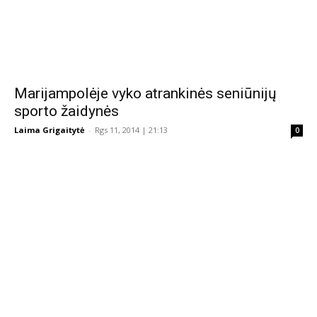
Marijampolėje vyko atrankinės seniūnijų
sporto žaidynės
Laima Grigaitytė
-
Rgs 11, 2014 | 21:13
0